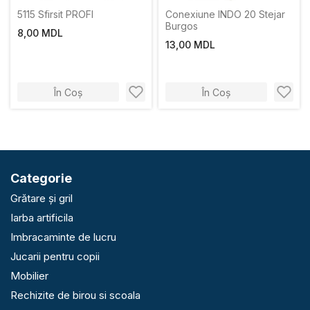
5115 Sfirsit PROFI
Conexiune INDO 20 Stejar
Burgos
8,00 MDL
13,00 MDL
În Coș
În Coș
Categorie
Grătare și gril
Iarba artificila
Imbracaminte de lucru
Jucarii pentru copii
Mobilier
Rechizite de birou si scoala