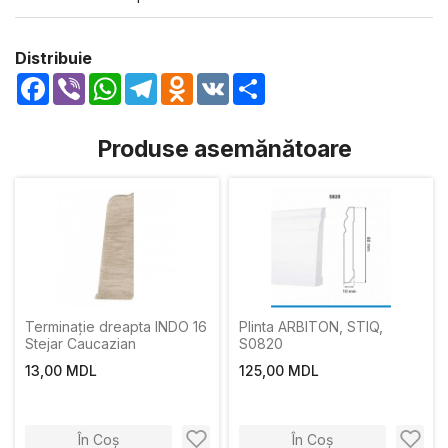
Distribuie
Facebook
Viber
WhatsApp
Telegram
Odnoklassniki
VK
Share
Produse asemănătoare
Terminație dreapta INDO 16
Plinta ARBITON, STIQ,
Stejar Caucazian
S0820
13,00 MDL
125,00 MDL
În Coș
În Coș