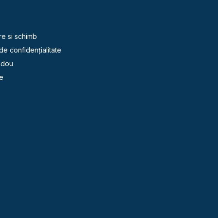
e
re si schimb
 de confidențialitate
adou
e