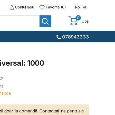
Contul meu
Favorite (0)
Ro
Ru
0
Coș
078943333
iversal: 1000
52
na
manda
ibil doar la comandă.
Contactați-ne
pentru a