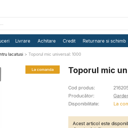
ceri
Livrare
Achitare
Credit
Returnare si schimb
tru lacatusi
Toporul mic universal: 1000
Toporul mic un
La comanda
Cod produs:
21620
Producător:
Garde
Disponibilitate:
La co
Acest articol este dispon