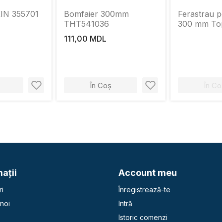
KIN 355701
Bomfaier 300mm
Ferastrau p
THT541036
300 mm To
111,00 MDL
În Coș
În Co
aţii
Account meu
i
Înregistrează-te
noi
Intră
Istoric comenzi