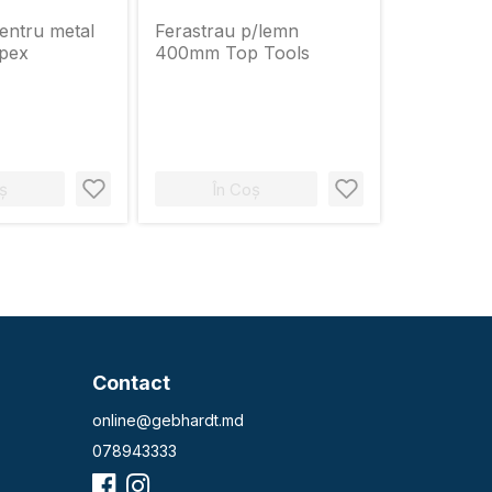
entru metal
Ferastrau p/lemn
pex
400mm Top Tools
ș
În Coș
Contact
online@gebhardt.md
078943333