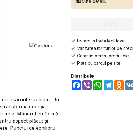
discuta detalii.
În Coș
Livrare in toata Moldova
Vânzarea mărfurilor pe credi
Garantie pentru produsele
Plata cu cardul pe site
Distribuie
Facebook
Viber
WhatsApp
Telegra
Odn
ucrări mărunte cu lemn. Un
re transformă energia
fricțiune. Mânerul cu formă
ntru aspect plăcut și
dere. Punctul de echilibru