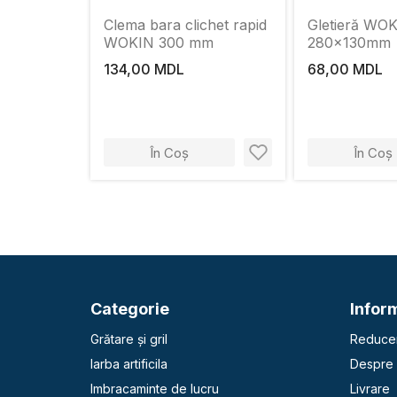
Clema bara clichet rapid
Gletieră WO
WOKIN 300 mm
280x130mm
134,00 MDL
68,00 MDL
În Coș
În Coș
Categorie
Inform
Grătare și gril
Reducer
Iarba artificila
Despre 
Imbracaminte de lucru
Livrare