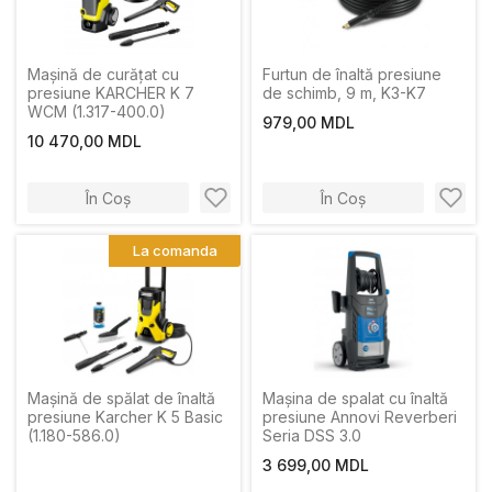
Maşină de curăţat cu
Furtun de înaltă presiune
presiune KARCHER K 7
de schimb, 9 m, K3-K7
WCM (1.317-400.0)
979,00 MDL
10 470,00 MDL
În Coș
În Coș
La comanda
Mașină de spălat de înaltă
Maşina de spalat cu înaltă
presiune Karcher K 5 Basic
presiune Annovi Reverberi
(1.180-586.0)
Seria DSS 3.0
3 699,00 MDL