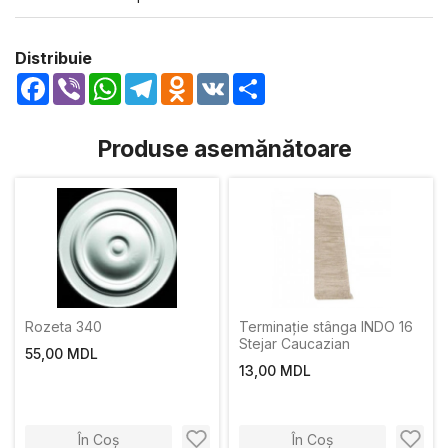
Distribuie
Facebook
Viber
WhatsApp
Telegram
Odnoklassniki
VK
Share
Produse asemănătoare
Rozeta 340
Terminație stânga INDO 16
Stejar Caucazian
55,00 MDL
13,00 MDL
În Coș
În Coș