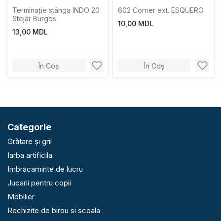
Terminație stânga INDO 20
602 Corner ext. ESQUERO
Stejar Burgos
10,00 MDL
13,00 MDL
În Coș
În Coș
Categorie
Grătare și gril
Iarba artificila
Imbracaminte de lucru
Jucarii pentru copii
Mobilier
Rechizite de birou si scoala