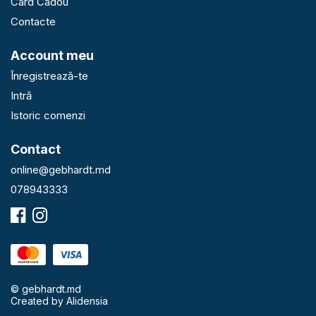
Card Cadou
Contacte
Account meu
Înregistrează-te
Intră
Istoric comenzi
Contact
online@gebhardt.md
078943333
© gebhardt.md
Created by
Alidensia