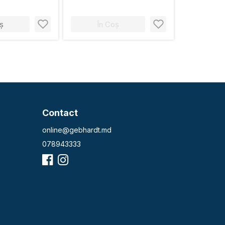
ș
În Coș
Contact
online@gebhardt.md
078943333