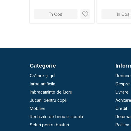
În Coș
În Coș
Categorie
Inform
Grătare și gril
Reducer
Iarba artificila
Despre 
Imbracaminte de lucru
Livrare
Jucarii pentru copii
Achitar
Mobilier
Credit
Rechizite de birou si scoala
Returna
Seturi pentru bauturi
Politica