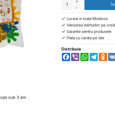
+
Î
-
Livrare in toata Moldova
Vânzarea mărfurilor pe credi
Garantie pentru produsele
Plata cu cardul pe site
Distribuie
Facebook
Viber
WhatsApp
Telegra
Odn
opii sub 3 ani