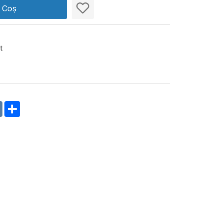
n Coș
t
m
oklassniki
VK
Share