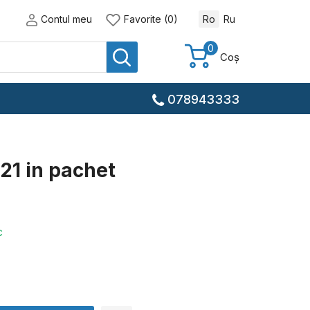
Contul meu
Favorite (0)
Ro
Ru
0
Coș
078943333
21 in pachet
c