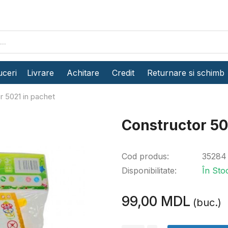
ceri
Livrare
Achitare
Credit
Returnare si schimb
r 5021 in pachet
Constructor 50
Cod produs:
35284
Disponibilitate:
În Sto
99,00 MDL
(buc.)