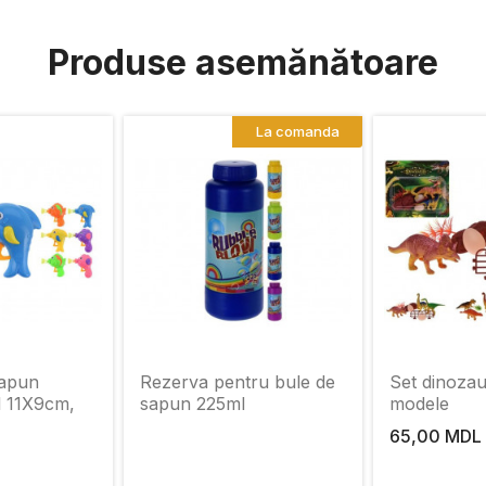
Produse asemănătoare
La comanda
sapun
Rezerva pentru bule de
Set dinozau
l 11X9cm,
sapun 225ml
modele
65,00 MDL