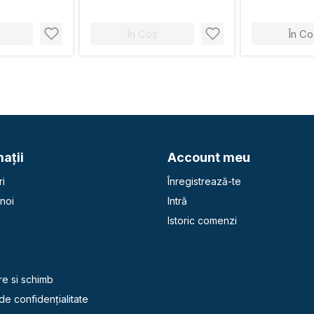
În Coș
În Co
aţii
Account meu
i
Înregistrează-te
noi
Intră
Istoric comenzi
e
re si schimb
 de confidențialitate