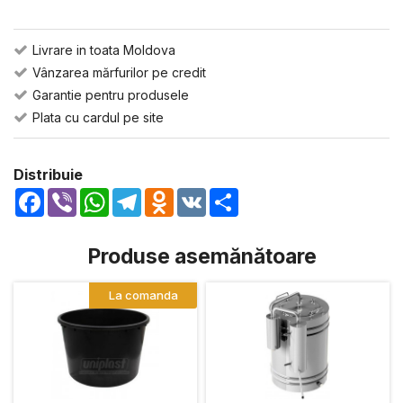
Livrare in toata Moldova
Vânzarea mărfurilor pe credit
Garantie pentru produsele
Plata cu cardul pe site
Distribuie
Facebook
Viber
WhatsApp
Telegram
Odnoklassniki
VK
Share
Produse asemănătoare
La comanda