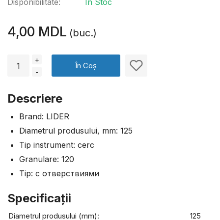
Disponibilitate:
În Stoc
4,00 MDL
(buc.)
+
În Coș
-
Descriere
Brand: LIDER
Diametrul produsului, mm: 125
Tip instrument: cerc
Granulare: 120
Tip: с отверствиями
Specificaţii
Diametrul produsului (mm):
125