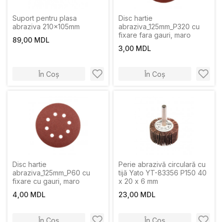
Suport pentru plasa
Disc hartie
abraziva 210x105mm
abraziva_125mm_P320 cu
fixare fara gauri, maro
89,00 MDL
3,00 MDL
În Coș
În Coș
Disc hartie
Perie abrazivă circulară cu
abraziva_125mm_P60 cu
tijă Yato YT-83356 P150 40
fixare cu gauri, maro
x 20 x 6 mm
4,00 MDL
23,00 MDL
În Coș
În Coș