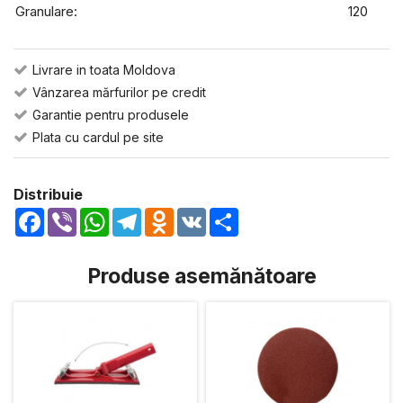
Granulare:
120
Livrare in toata Moldova
Vânzarea mărfurilor pe credit
Garantie pentru produsele
Plata cu cardul pe site
Distribuie
Facebook
Viber
WhatsApp
Telegram
Odnoklassniki
VK
Share
Produse asemănătoare