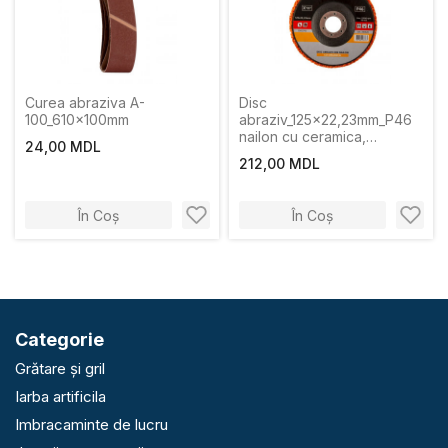
Curea abraziva A-
Disc
100_610x100mm
abraziv_125x22,23mm_P46
nailon cu ceramica,
24,00 MDL
portocaliu Profmet
212,00 MDL
În Coș
În Coș
Categorie
Grătare și gril
Iarba artificila
Imbracaminte de lucru