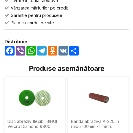
Livrare in toata Moldova
Vânzarea mărfurilor pe credit
Garantie pentru produsele
Plata cu cardul pe site
Distribuie
Facebook
Viber
WhatsApp
Telegram
Odnoklassniki
VK
Share
Produse asemănătoare
Disc abraziv flexibil BIHUI
Banda abraziva A-220 in
Velcro Diamond #800
rulou 100mm х1 metru