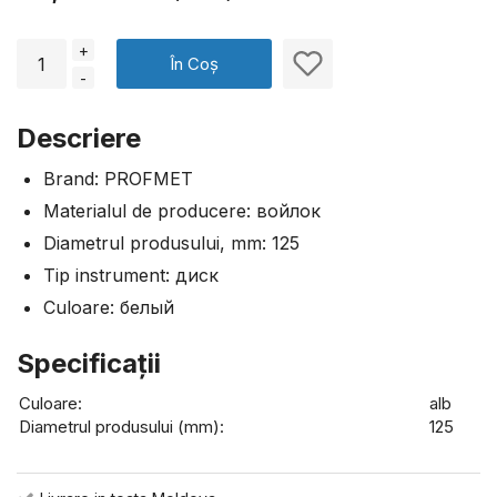
+
În Coș
-
Descriere
Brand: PROFMET
Materialul de producere: войлок
Diametrul produsului, mm: 125
Tip instrument: диск
Culoare: белый
Specificaţii
Culoare:
alb
Diametrul produsului (mm):
125