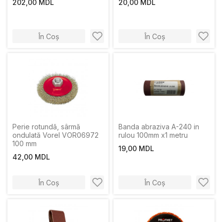
202,00 MDL
20,00 MDL
În Coș
În Coș
Perie rotundă, sârmă
Banda abraziva A-240 in
ondulată Vorel VOR06972
rulou 100mm х1 metru
100 mm
19,00 MDL
42,00 MDL
În Coș
În Coș