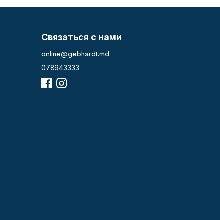
Связаться с нами
online@gebhardt.md
078943333