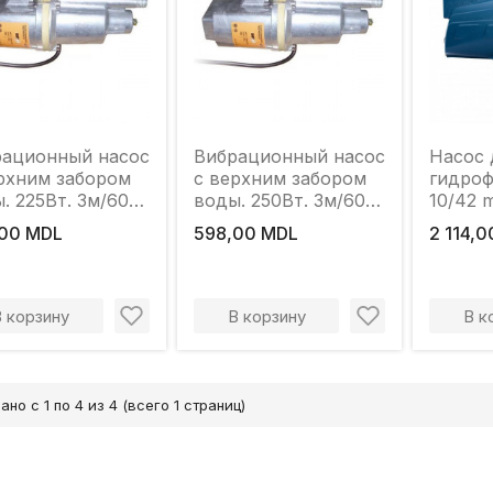
рационный насос
Вибрационный насос
Насос 
рхним забором
с верхним забором
гидро
. 225Вт. 3м/60м.
воды. 250Вт. 3м/60м,
10/42 
мин. MPN
MPN ДНЕСТР
POWER
00 MDL
598,00 MDL
2 114,
СТР
В корзину
В корзину
В к
ано с 1 по 4 из 4 (всего 1 страниц)