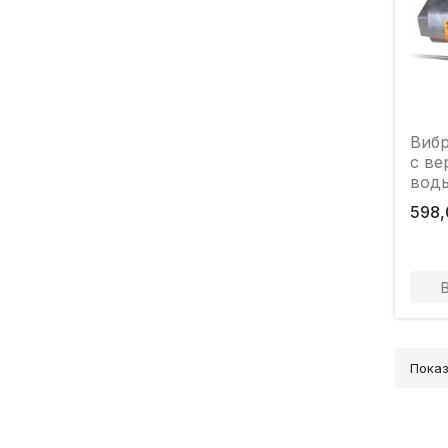
Виб
с ве
воды
18л/
598,
ДНЕ
Показ