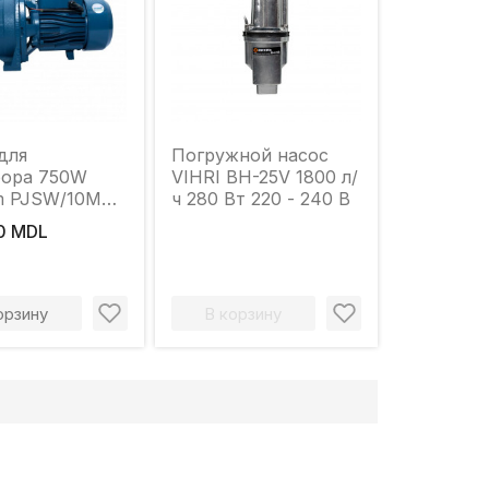
для
Погружной насос
фора 750W
VIHRI BH-25V 1800 л/
m PJSW/10M
ч 280 Вт 220 - 240 В
 +
00 MDL
орзину
В корзину