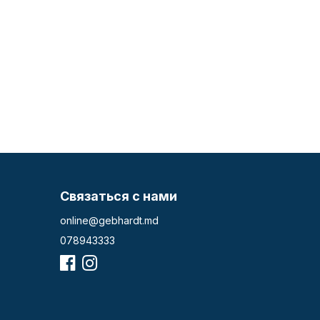
Связаться с нами
online@gebhardt.md
078943333