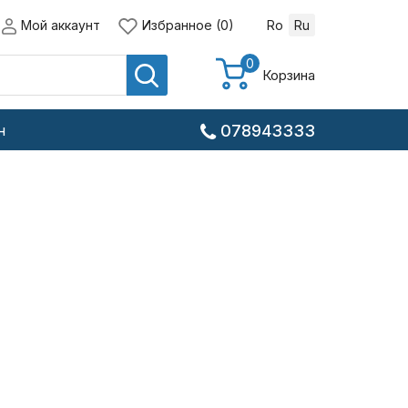
Мой аккаунт
Избранное (0)
Ro
Ru
0
Корзина
н
078943333