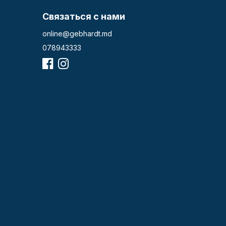
Связаться с нами
online@gebhardt.md
078943333