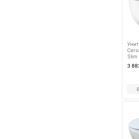
Унит
Cers
Slim
мик
3 88