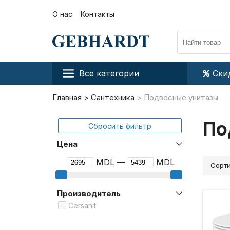
О нас
Контакты
Все категории
Ски
Главная
Сантехника
Подвесные унитазы
По
Сбросить фильтр
Цена
MDL —
MDL
Сорти
Производитель
Cersanit