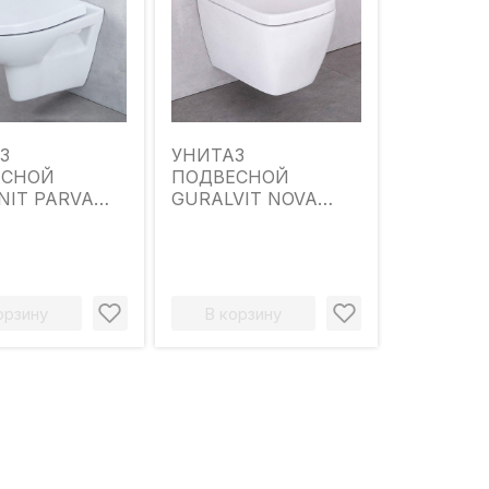
З
УНИТАЗ
ЕСНОЙ
ПОДВЕСНОЙ
NIT PARVA
GURALVIT NOVA
SS С
RIMLESS
НЬЕМ
ЛИФТ DRP
орзину
В корзину