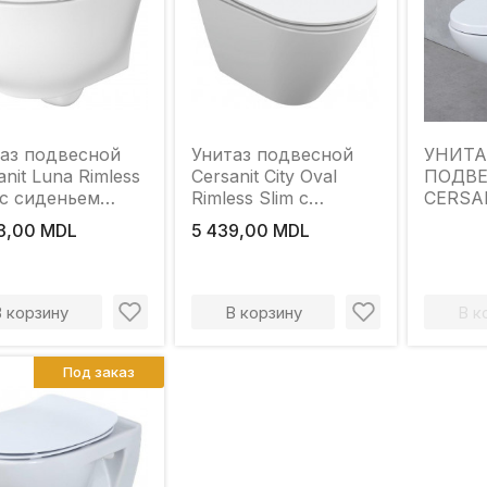
аз подвесной
Унитаз подвесной
УНИТА
anit Luna Rimless
Cersanit City Oval
ПОДВ
 с сиденьем
Rimless Slim с
CERSA
ролифт DRP
сиденьем микролифт
RIMLE
3,00 MDL
5 439,00 MDL
DRP
СИДЕ
МИКРО
В корзину
В корзину
В к
Под заказ