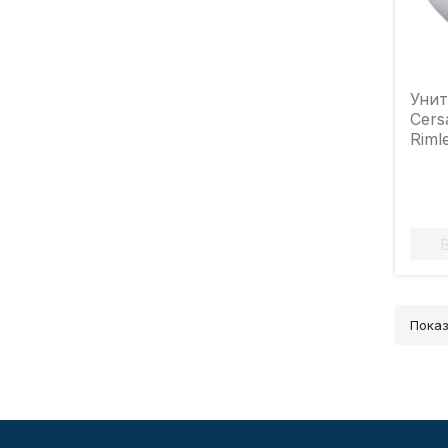
Унит
Cers
Riml
сид
DRP
Показ