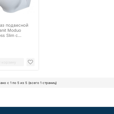
аз подвесной
anit Moduo
ess Slim с
еньем микролифт
В корзину
ано с 1 по 5 из 5 (всего 1 страниц)