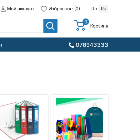
Мой аккаунт
Избранное (0)
Ro
Ru
0
Корзина
н
078943333