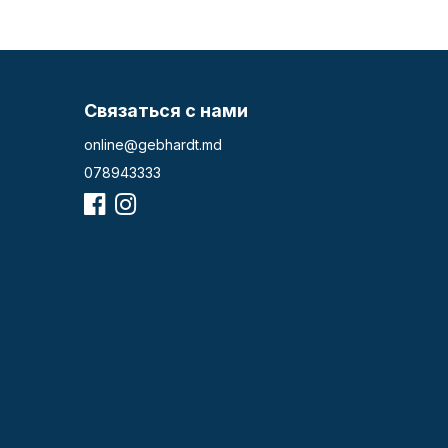
Связаться с нами
online@gebhardt.md
078943333