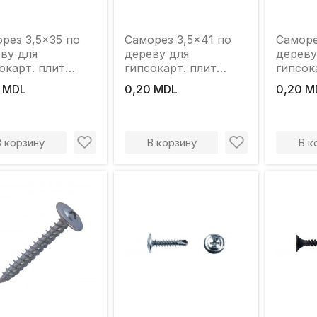
рез 3,5x35 по
Саморез 3,5x41 по
Саморе
ву для
дереву для
дереву
окарт. плит
гипсокарт. плит
гипсок
ER"
"LIDER"
"LIDER
 MDL
0,20 MDL
0,20 M
В корзину
В корзину
В к