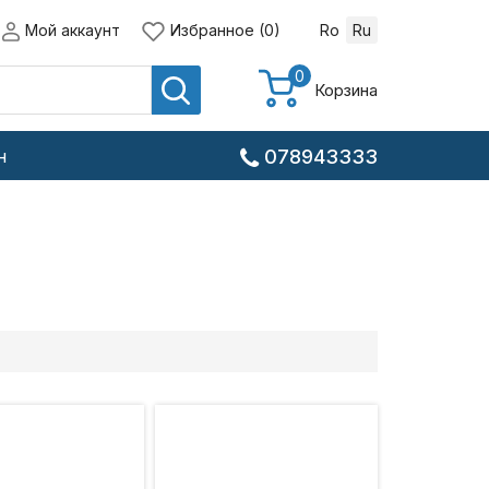
Мой аккаунт
Избранное (0)
Ro
Ru
0
Корзина
н
078943333