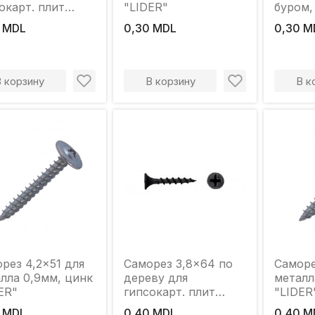
окарт. плит
"LIDER"
буром,
ER"
 MDL
0,30 MDL
0,30 M
В корзину
В корзину
В к
рез 4,2x51 для
Саморез 3,8x64 по
Саморе
лла 0,9мм, цинк
дереву для
металл
ER"
гипсокарт. плит
"LIDER
"LIDER"
 MDL
0,40 MDL
0,40 M