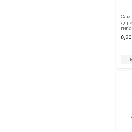
240
1
25
28
Само
260
2
дере
30
13
гипс
32
6
"LID
0,20
35
23
38
1
40
16
41
8
45
9
50
22
51
7
52
1
55
6
60
15
64
3
65
3
70
17
72
1