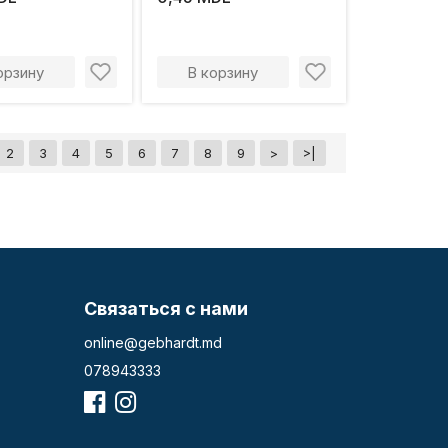
орзину
В корзину
2
3
4
5
6
7
8
9
>
>|
Связаться с нами
online@gebhardt.md
078943333