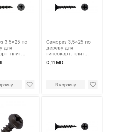
з 3,5x25 по
Саморез 3,5x25 по
у для
дереву для
арт. плит
гипсокарт. плит
"
"LIDER"
DL
0,11 MDL
орзину
В корзину