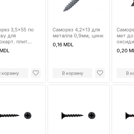
рез 3,5x55 по
Саморез 4,2x13 для
Саморе
ву для
металла 0,9мм, цинк
мет до
окарт. плит
оксид
0,16 MDL
ER"
"LIDER
 MDL
0,20 M
В корзину
В корзину
В к