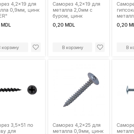
рез 4,2x19 для
Саморез 4,2x19 для
Саморе
лла 0,9мм, цинк
металла 2,0мм с
гипсок
ER"
буром, цинк
металл
 MDL
0,20 MDL
0,20 M
В корзину
В корзину
В к
рез 3,5x51 по
Саморез 4,2x25 для
Саморе
ву для
металла 0,9мм, цинк
металл