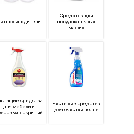
Средства для
Пятновыводители
посудомоечных
машин
истящие средства
Чистящие средства
для мебели и
для очистки полов
овровых покрытий