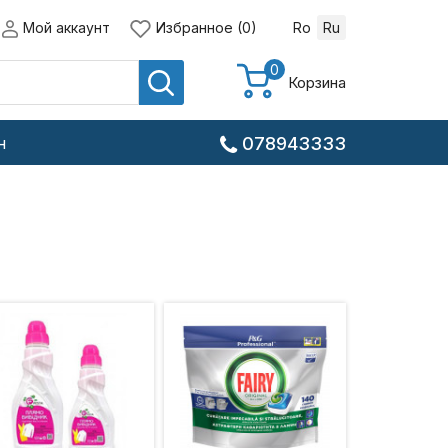
Мой аккаунт
Избранное (0)
Ro
Ru
0
Корзина
н
078943333