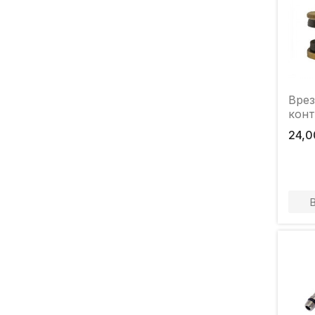
Врез
конт
24,0