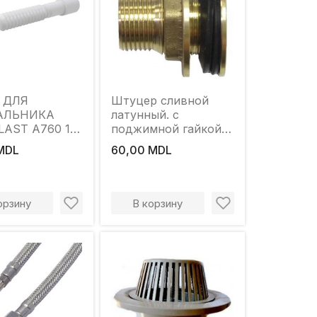
 ДЛЯ
Штуцер сливной
АЛЬНИКА
латунный. с
LAST A760 1
поджимной гайкой
ЕТАЛЛ 32/40
3/4'. Nikifor
MDL
60,00 MDL
орзину
В корзину