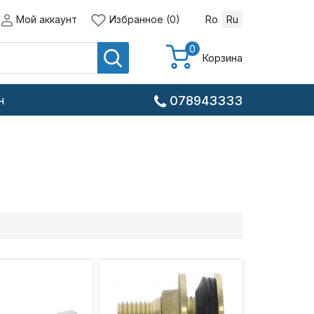
Мой аккаунт
Избранное (0)
Ro
Ru
0
Корзина
н
078943333