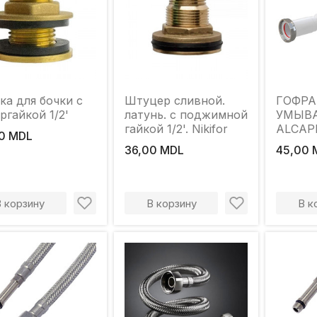
ка для бочки с
Штуцер сливной.
ГОФРА
ргайкой 1/2'
латунь. с поджимной
УМЫВ
гайкой 1/2'. Nikifor
ALCAP
0 MDL
1/4" М
36,00 MDL
45,00 
В корзину
В корзину
В к