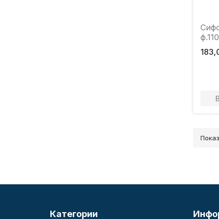
Сифо
ф.110
183,
Показа
Категории
Инфо