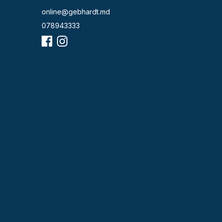
online@gebhardt.md
078943333