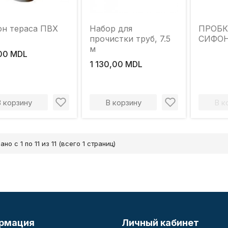
н тераса ПВХ
Набор для
ПРОБК
прочистки труб, 7.5
СИФО
м
00 MDL
1 130,00 MDL
В корзину
В корзину
В к
но с 1 по 11 из 11 (всего 1 страниц)
рмация
Личный кабинет