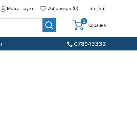
Мой аккаунт
Избранное (0)
Ro
Ru
0
Корзина
н
078943333