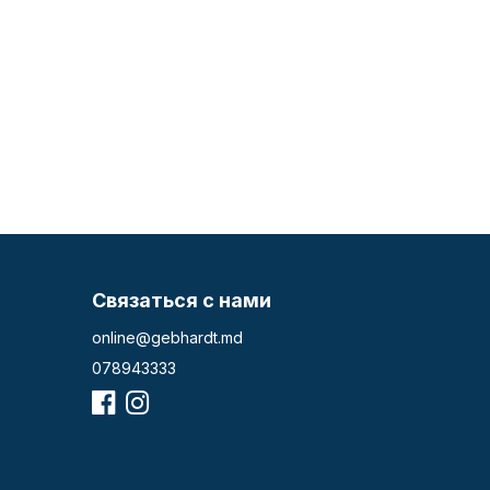
Связаться с нами
online@gebhardt.md
078943333