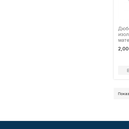
Дюбе
изо
мате
10x1
2,00
Показ