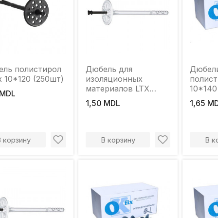
ель полистирол
Дюбель для
Дюбел
ix 10*120 (250шт)
изоляционных
полист
материалов LTX
10*140
 MDL
10x120мм
1,50 MDL
1,65 M
В корзину
В корзину
В к