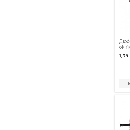
Дюб
ok f
1,35