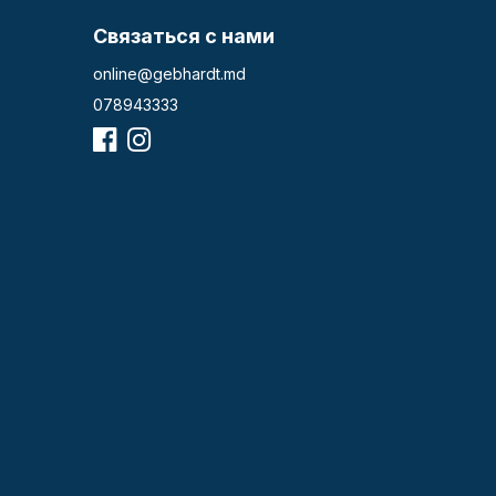
Связаться с нами
online@gebhardt.md
078943333