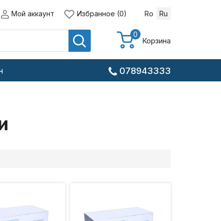
Мой аккаунт
Избранное (0)
Ro
Ru
0
Корзина
н
078943333
и