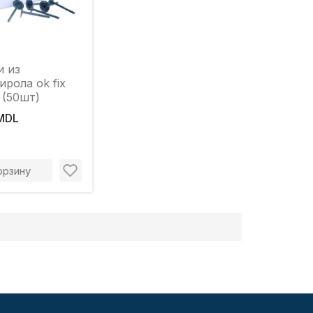
и из
ирола ok fix
 (50шт)
MDL
орзину