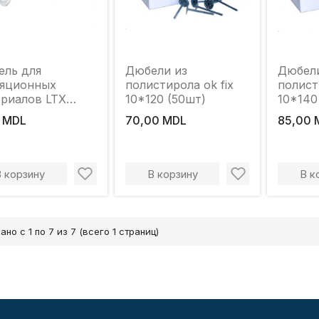
ль для
Дюбели из
Дюбел
ляционных
полистирола ok fix
полист
риалов LTX
10*120 (50шт)
10*140
10мм
 MDL
70,00 MDL
85,00 
В корзину
В корзину
В к
ано с 1 по 7 из 7 (всего 1 страниц)