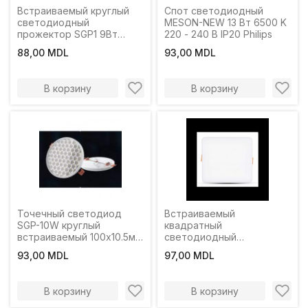
Встраиваемый круглый
Спот светодиодный
светодиодный
MESON-NEW 13 Вт 6500 K
прожектор SGP1 9Вт
220 - 240 В IP20 Philips
50х80мм 3 цвета
88,00 MDL
93,00 MDL
LuminaLED
В корзину
В корзину
Точечный светодиод
Встраиваемый
SGP-10W круглый
квадратный
встраиваемый 100х10.5мм
светодиодный
7000К белый LuminaLED
прожектор SGP2 9Вт
93,00 MDL
97,00 MDL
50х80мм 3 цвета
LuminaLED
В корзину
В корзину