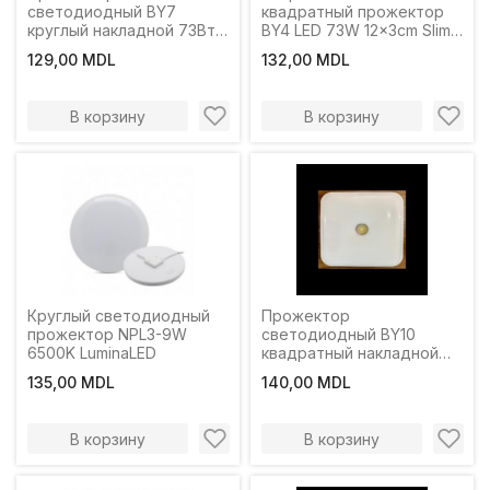
светодиодный BY7
квадратный прожектор
круглый накладной 73Вт
BY4 LED 73W 12x3cm Slim
12х3см 6500К LuminaLED
6500K LuminaLED
129,00 MDL
132,00 MDL
В корзину
В корзину
Круглый светодиодный
Прожектор
прожектор NPL3-9W
светодиодный BY10
6500K LuminaLED
квадратный накладной
73Вт 12х3см 6500К
135,00 MDL
140,00 MDL
LuminaLED
В корзину
В корзину