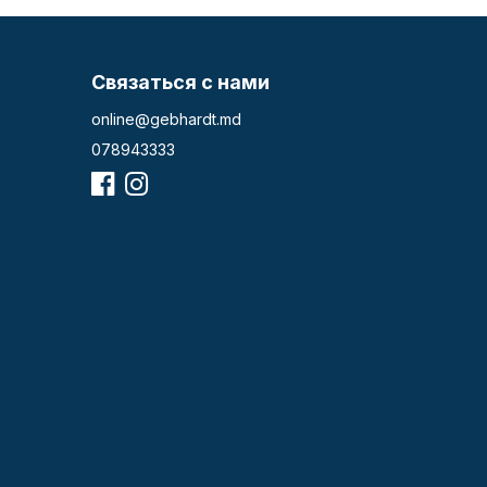
Связаться с нами
online@gebhardt.md
078943333