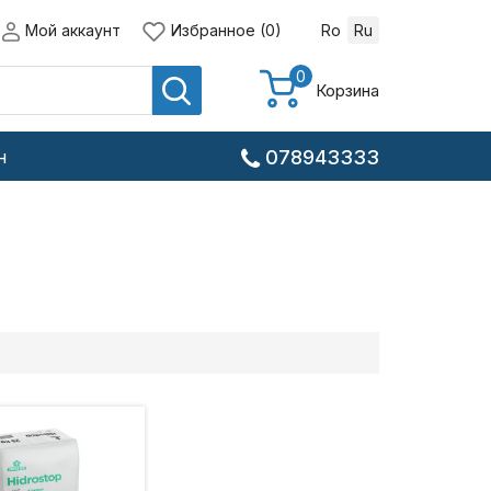
Мой аккаунт
Избранное (0)
Ro
Ru
0
Корзина
н
078943333