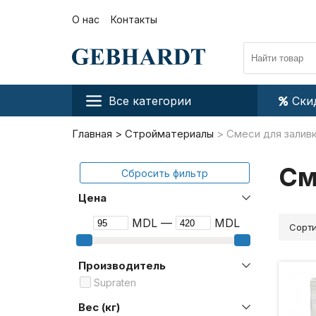
О нас
Контакты
Все категории
Ски
Главная
Стройматериалы
Смеси для залив
См
Сбросить фильтр
Цена
MDL —
MDL
Сорти
Производитель
Supraten
Вес (кг)