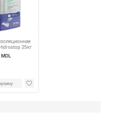
золяционная
Hidrostop 25кг
 MDL
орзину