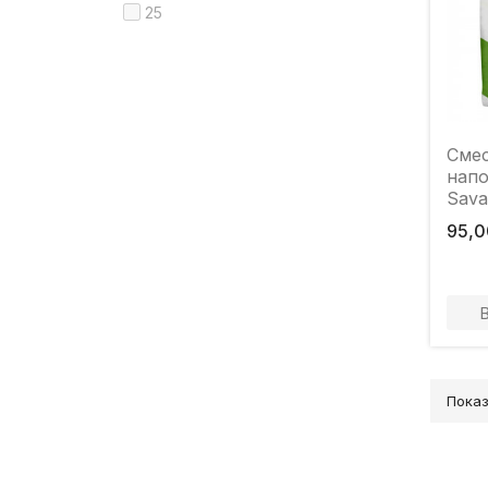
25
Смес
напо
Sava
95,0
Показ