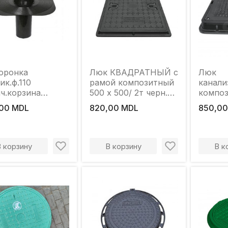
оронка
Люк КВАДРАТНЫЙ с
Люк
ик.ф.110
рамой композитный
канали
ч.корзина
500 х 500/ 2т черн.
компо
3302 M
(h=40mm, 18,5kg)
710*6
00 MDL
820,00 MDL
850,00
В корзину
В корзину
В к