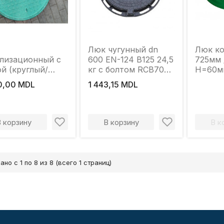
Люк чугунный dn
Люк к
лизационный с
600 EN-124 B125 24,5
725мм 
й (круглый/
кг с болтом RCB700
H=60мм
ный)
(585x700x45)
нагруз
0,00 MDL
1 443,15 MDL
(зелен
В корзину
В корзину
В к
ано с 1 по 8 из 8 (всего 1 страниц)