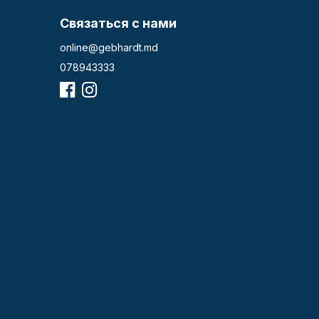
Связаться с нами
online@gebhardt.md
078943333