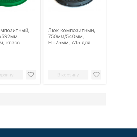
омпозитный,
Люк композитный,
/592мм,
750мм/540мм,
, класс
H=75мм, А15 для
ки до 1 тонны
пешеходных зон
ый)
(круглый/ черный)
орзину
В корзину