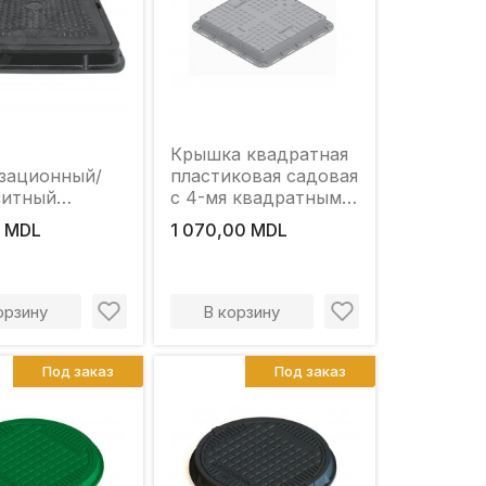
Крышка квадратная
зационный/
пластиковая садовая
зитный
с 4-мя квадратными
00*70mm
4-сторонними
 MDL
1 070,00 MDL
пластиковыми
крышками A15
(700x700x80) для
пешеходных
орзину
В корзину
зон(черный)
Под заказ
Под заказ