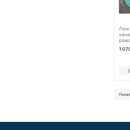
Люк
кана
рамо
зеле
1 07
Показ