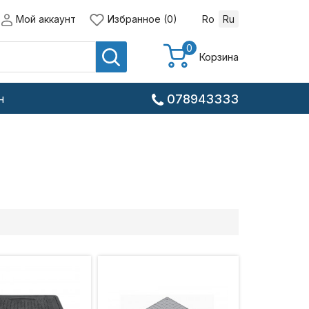
Мой аккаунт
Избранное (0)
Ro
Ru
0
Корзина
н
078943333