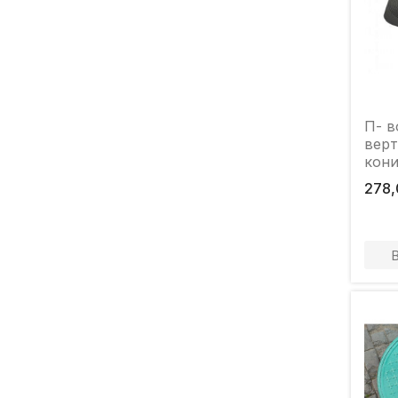
П- в
верт
кони
Art.
278,