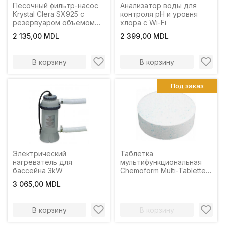
Песочный фильтр-насос
Анализатор воды для
Krystal Clera SX925 с
контроля pH и уровня
резервуаром объемом
хлора с Wi-Fi
8,2 кг,
2 135,00 MDL
2 399,00 MDL
производительность
3500 л/ч
В корзину
В корзину
Под заказ
Электрический
Таблетка
нагреватель для
мультифункциональная
бассейна 3kW
Chemoform Multi-Tabletten
1x200g
3 065,00 MDL
В корзину
В корзину