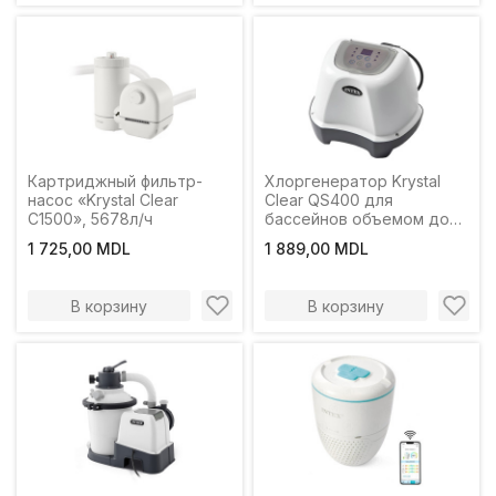
Картриджный фильтр-
Хлоргенератор Krystal
насос «Krystal Clear
Clear QS400 для
C1500», 5678л/ч
бассейнов объемом до
17 413 л, 220–240 В
1 725,00 MDL
1 889,00 MDL
В корзину
В корзину