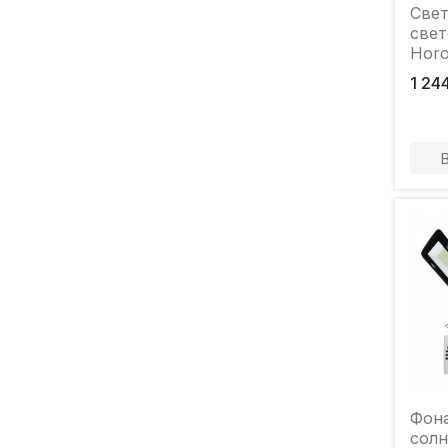
Свет
све
Horo
Вт 6
1 24
лм с
бата
Фона
солнечн