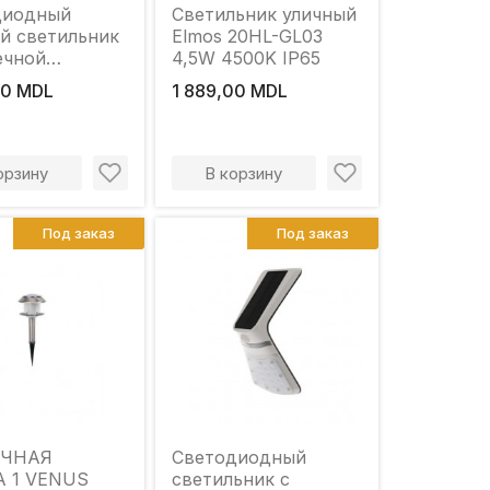
диодный
Светильник уличный
й светильник
Elmos 20HL-GL03
ечной
4,5W 4500K IP65
ью COMBAT
00 MDL
1 889,00 MDL
400К IP65
орзину
В корзину
Под заказ
Под заказ
ЕЧНАЯ
Cветодиодный
 1 VENUS
светильник с