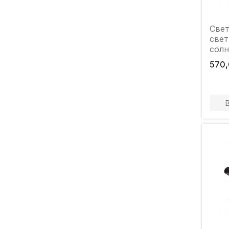
Cве
свет
солн
+ да
570,
Elmo
Вт 4