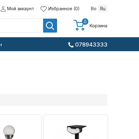
Мой аккаунт
Избранное (0)
Ro
Ru
0
Корзина
н
078943333