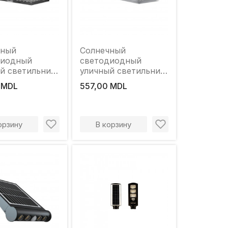
чный
Солнечный
диодный
светодиодный
й светильник
уличный светильник
LD-SWL-6W 6
Elmos LD-SWL-6W 6
 MDL
557,00 MDL
0 К 800 лм
Вт 4200 К 800 лм
IP65
орзину
В корзину