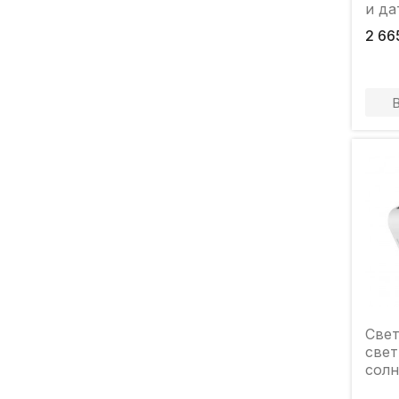
и да
ноч
2 66
Cве
свет
солн
+ да