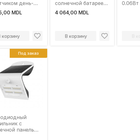
тчиком день-
солнечной батарее
0.06Вт
ь 200W
Elmos 20HL-GL06 9
IP
5,00 MDL
4 064,00 MDL
Вт 800 x 230 x 2600
мм
В корзину
В корзину
В к
Под заказ
тодиодный
ильник с
ечной панелью
тчик движения