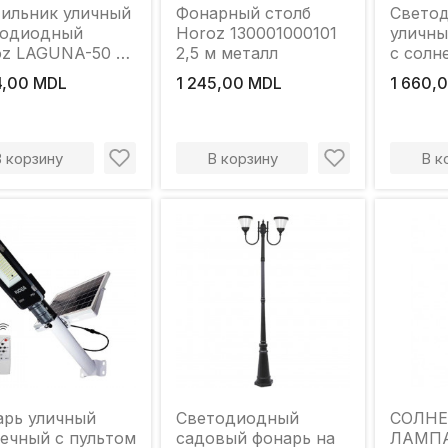
ильник уличный
Фонарный столб
Свето
тодиодный
Horoz 130001000101
уличны
z LAGUNA-50 50
2,5 м металл
с солн
400 K IP65 950
панел
4,00 MDL
1 245,00 MDL
1 660,
 солнечной
200W 6
реей
В корзину
В корзину
В к
рь уличный
Светодиодный
СОЛН
ый с пультом
садовый фонарь на
ЛАМПА