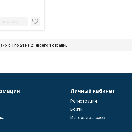
s LSD-SWL 2 Вт
лм
В корзину
ано с 1 по 21 из 21 (всего 1 страниц)
рмация
Личный кабинет
Регистрация
Войти
ка
История заказов