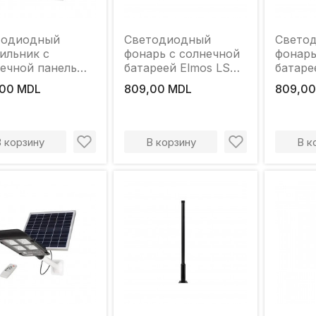
тодиодный
Светодиодный
Свето
ильник с
фонарь с солнечной
фонарь
ечной панелью
батареей Elmos LSD-
батаре
тчик движения
SSL-8W 8 Вт 4000 K
SSL-8W
00 MDL
809,00 MDL
809,00
s LSD-SWL 3.2
850 лм IP65
950 лм
00 лм IP65
В корзину
В корзину
В к