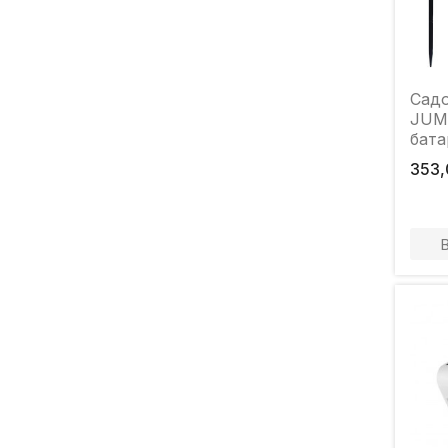
Садо
JUMI
бата
353,