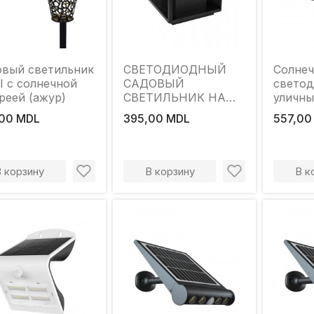
вый светильник
СВЕТОДИОДНЫЙ
Солне
 с солнечной
САДОВЫЙ
свето
реей (ажур)
СВЕТИЛЬНИК НА
уличны
СОЛНЕЧНЫХ
Elmos 
00 MDL
395,00 MDL
557,00
БАТАРЕЙКАХ
Вт 420
"KALAHARI"
IP65
(2W/100Lm)
В корзину
В корзину
В к