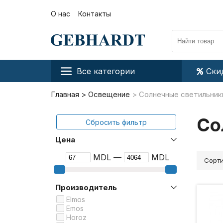
О нас
Контакты
Все категории
Ски
Главная
Освещение
Солнечные светильник
Со
Сбросить фильтр
Цена
MDL —
MDL
Сорти
Производитель
Elmos
Emos
Horoz