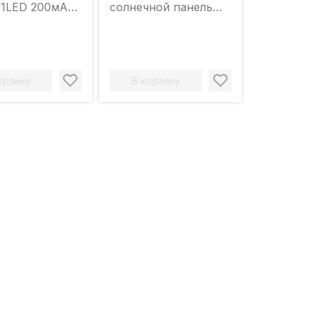
 1LED 200мА
солнечной панелью
44 HOROZ
+ датчик движения
Elmos LSD-SNL 2 Вт
4000 K 240 лм IP65
орзину
В корзину