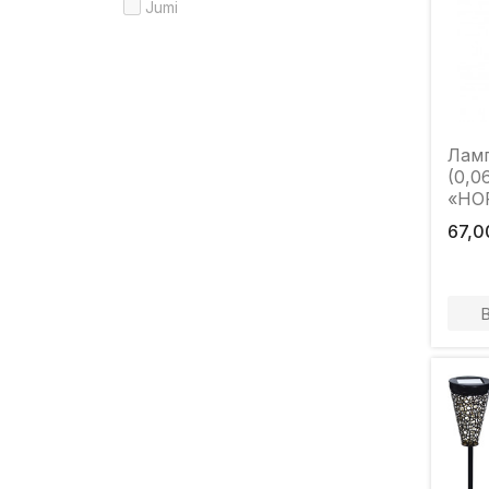
Jumi
Ламп
(0,0
«HO
67,0