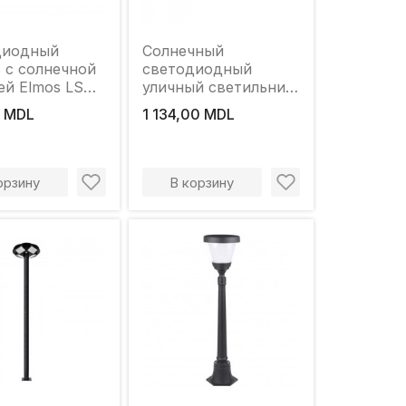
диодный
Солнечный
 с солнечной
светодиодный
ей Elmos LSD-
уличный светильник
 8 Вт 4200 K
90 Вт 6500K EMS
 MDL
1 134,00 MDL
 IP65
орзину
В корзину