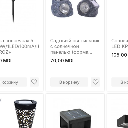
а солнечная 5
Садовый светильник
Солнеч
6W/1LED/100mA/IP44)
с солнечной
LED К
ROZ»
панелью (форма
105,00
камня)
0 MDL
70,00 MDL
В корзину
В корзину
В к