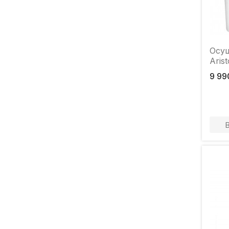
Осуш
Aris
9 99