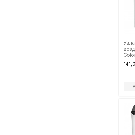
Увл
возд
Colo
141,