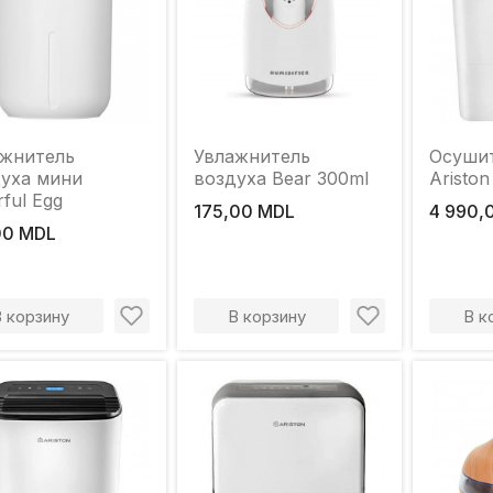
ажнитель
Увлажнитель
Осушит
уха мини
воздуха Bear 300ml
Aristo
rful Egg
175,00 MDL
4 990,
00 MDL
В корзину
В корзину
В к