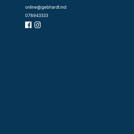
online@gebhardt.md
078943333