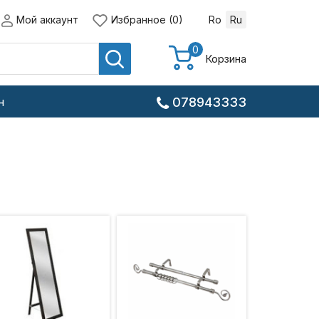
Мой аккаунт
Избранное (0)
Ro
Ru
0
Корзина
н
078943333