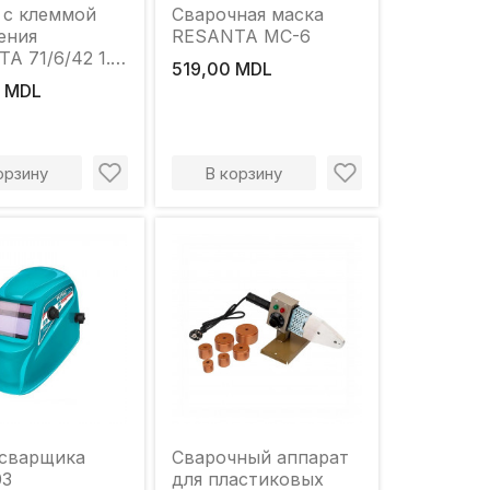
 с клеммой
Сварочная маска
ения
RESANTA MC-6
A 71/6/42 1.5
519,00 MDL
 мм
 MDL
орзину
В корзину
 сварщика
Сварочный аппарат
03
для пластиковых