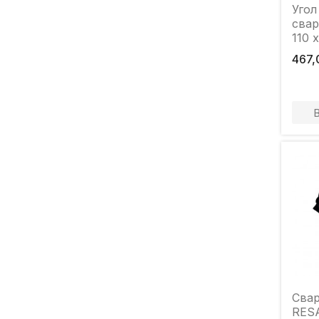
Угол
свар
110 
467,
Свар
RES