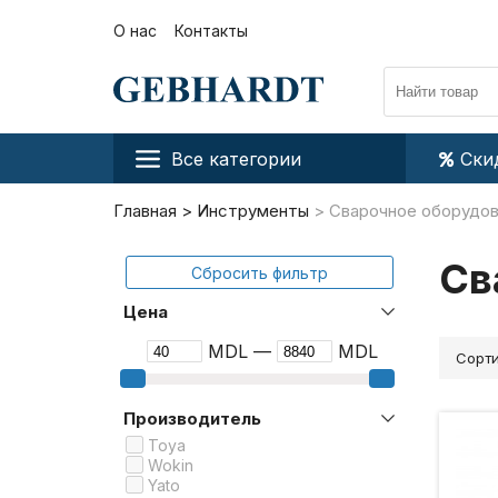
О нас
Контакты
Все категории
Ски
Главная
Инструменты
Сварочное оборудо
Св
Сбросить фильтр
Цена
MDL —
MDL
Сорти
Производитель
Toya
Wokin
Yato