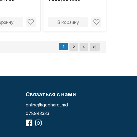
орзину
В корзину
1
2
>
>|
Связаться с нами
online@gebhardt.md
078943333