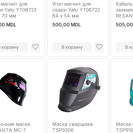
 магнит для
Угол магнит для
Кабель
и Yato YT08723
свари Yato YT08722
заземл
x 70 мм
84 x 54 мм
RESANT
м x 25
00 MDL
500,00 MDL
505,00
В корзину
В корзину
В к
очная маска
Маска сварщика
Маска
ANTA MC-1
TSP9306
TSP91