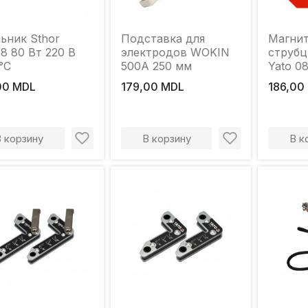
ьник Sthor
Подставка для
Магни
8 80 Вт 220 В
электродов WOKIN
струбц
°С
500A 250 мм
Yato 08
25 мм
00 MDL
179,00 MDL
186,00
В корзину
В корзину
В к