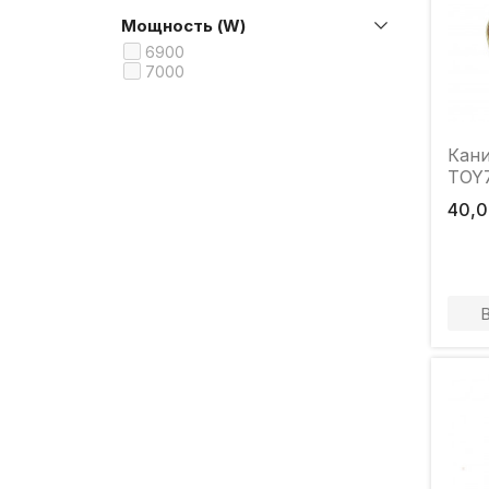
Мощность (W)
6900
7000
Кани
TOY7
40,0