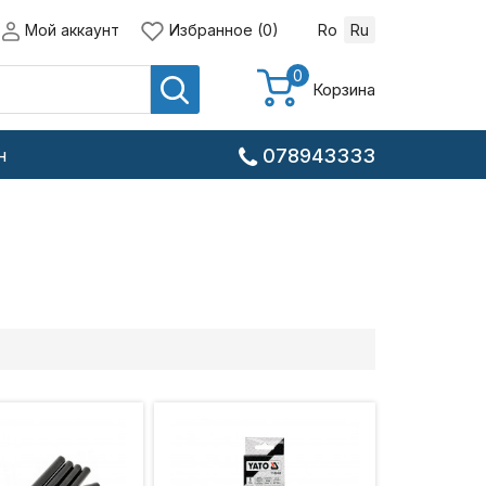
Мой аккаунт
Избранное (0)
Ro
Ru
0
Корзина
н
078943333