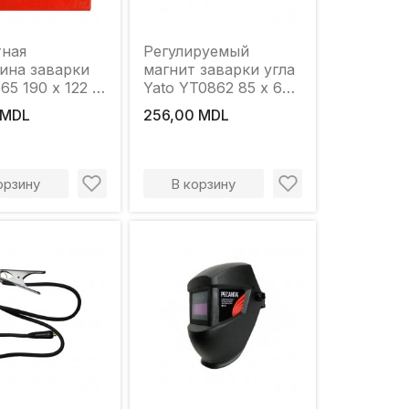
тная
Регулируемый
ина заварки
магнит заварки угла
65 190 x 122 x
Yato YT0862 85 x 65
x 22 мм
 MDL
256,00 MDL
орзину
В корзину