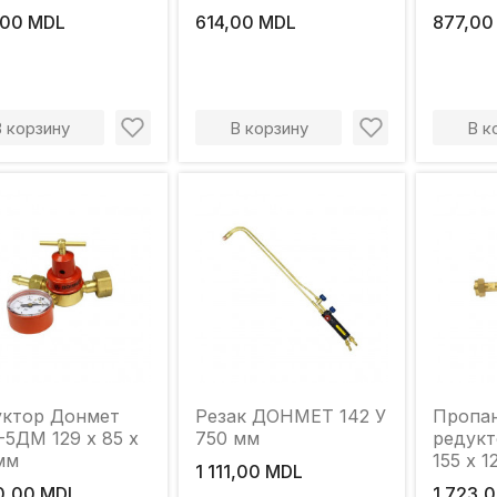
,00 MDL
614,00 MDL
877,00
В корзину
В корзину
В к
уктор Донмет
Резак ДОНМЕТ 142 У
Пропа
5ДМ 129 x 85 x
750 мм
редукт
мм
155 х 1
1 111,00 MDL
0,00 MDL
1 723,