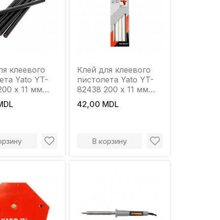
ля клеевого
Клей для клеевого
ета Yato YT-
пистолета Yato YT-
200 x 11 мм
82438 200 x 11 мм
й
белый
MDL
42,00 MDL
орзину
В корзину