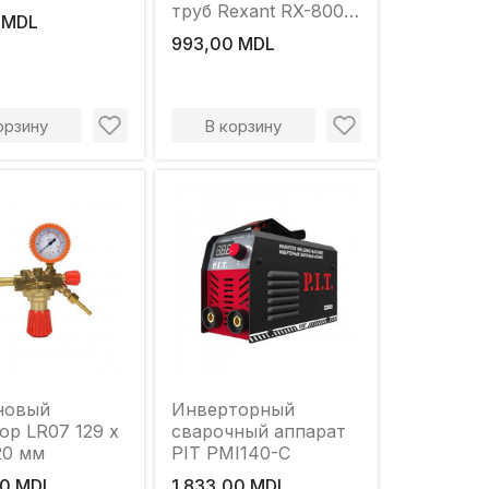
труб Rexant RX-800
 MDL
800 Вт 230 - 240 V
993,00 MDL
орзину
В корзину
новый
Инверторный
ор LR07 129 х
сварочный аппарат
20 мм
PIT PMI140-C
00 MDL
1 833,00 MDL