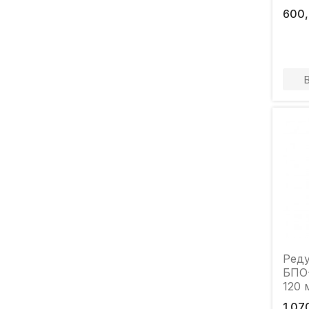
600
Ред
БПО-
120 
1 07