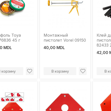
фоль Toya
Монтажный
Клей д
6836 45 г
пистолет Vorel 09150
пистол
82433 
0 MDL
40,00 MDL
чёрны
42,00 
В корзину
В корзину
В к