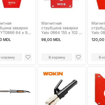
нитная
Магнитная
Магни
бцина заварки
струбцина заварки
струбц
 YT0866 64 x 95
Yato 0864 155 x 102 x
Yato 08
 мм
17 мм
11 мм
0 MDL
98,00 MDL
120,00
В корзину
В корзину
В к