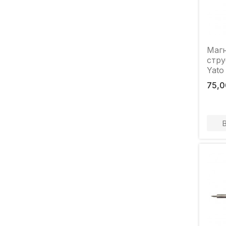
Маг
стру
Yato
x 14
75,0