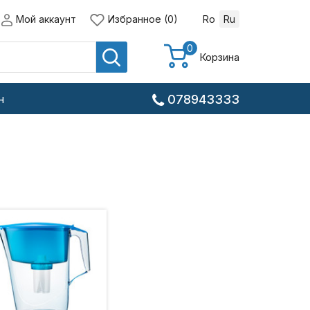
Мой аккаунт
Избранное (0)
Ro
Ru
0
Корзина
н
078943333