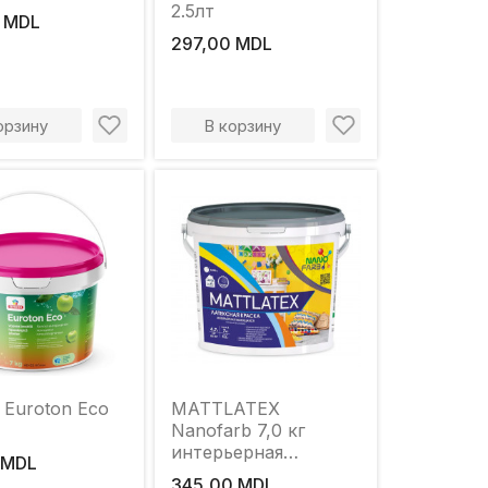
2.5лт
 MDL
297,00 MDL
орзину
В корзину
 Euroton Eco
MATTLATEX
Nanofarb 7,0 кг
интерьерная
 MDL
моющаяся краска
345,00 MDL