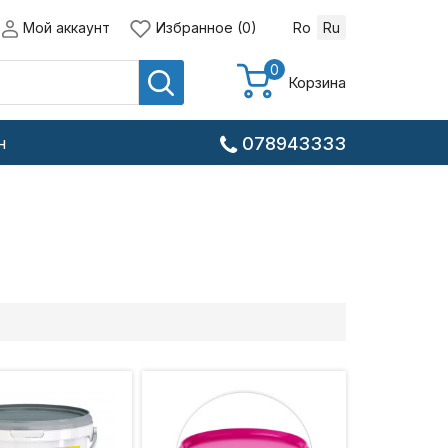
Мой аккаунт
Избранное (0)
Ro
Ru
0
Корзина
н
078943333
е