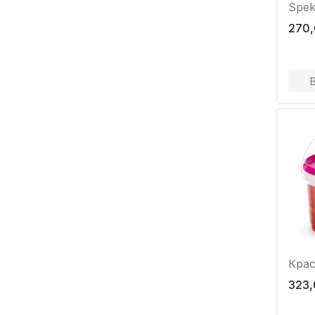
Spek
270,
Крас
323,