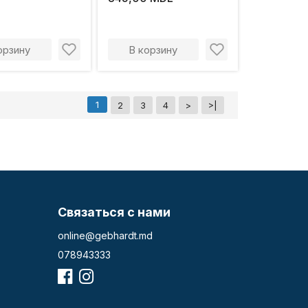
орзину
В корзину
1
2
3
4
>
>|
Связаться с нами
online@gebhardt.md
078943333