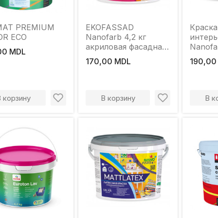
MAT PREMIUM
EKOFASSAD
Краска
OR ECO
Nanofarb 4,2 кг
интерь
акриловая фасадная
Nanofa
00 MDL
краска
170,00 MDL
190,00
В корзину
В корзину
В к