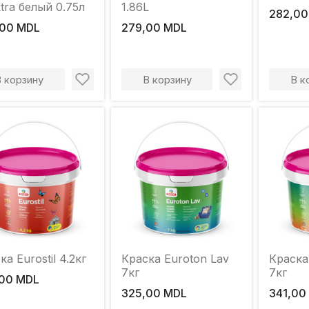
tra белый 0.75л
1.86L
282,00
00 MDL
279,00 MDL
В корзину
В корзину
В к
ка Eurostil 4.2кг
Краска Euroton Lav
Краска
7кг
7кг
00 MDL
325,00 MDL
341,00