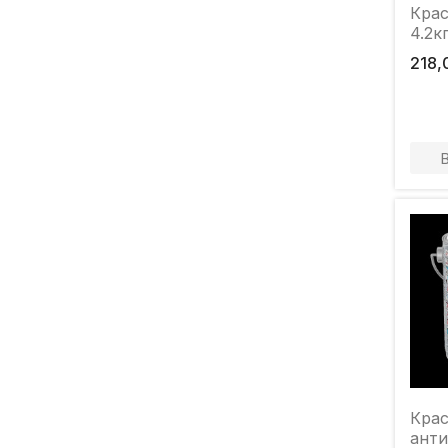
Крас
4.2к
218,
Крас
анти