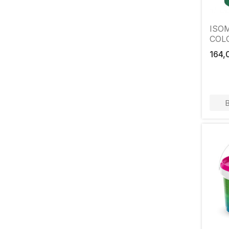
ISO
COL
164,