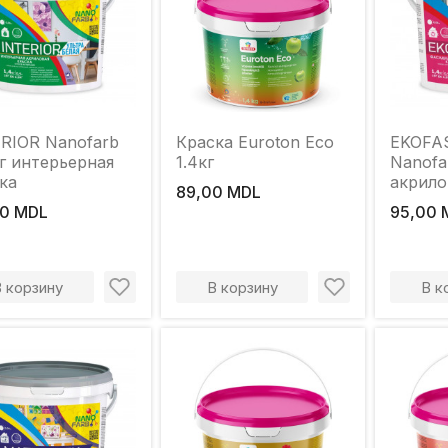
RIOR Nanofarb
Краска Euroton Eco
EKOFA
кг интерьерная
1.4кг
Nanofar
ка
акрило
89,00 MDL
краска
0 MDL
95,00 
В корзину
В корзину
В к