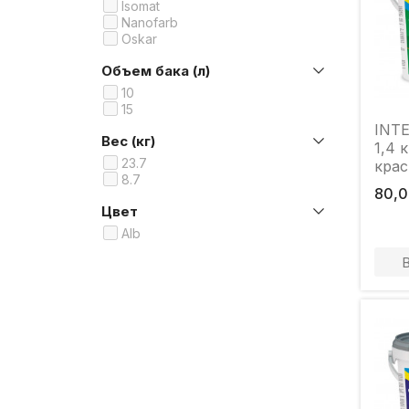
Isomat
Nanofarb
Oskar
Объем бака (л)
10
15
INTE
Вес (кг)
1,4 
23.7
крас
8.7
80,0
Цвет
Alb