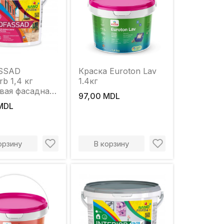
SSAD
Краска Euroton Lav
b 1,4 кг
1.4кг
вая фасадная
97,00 MDL
MDL
орзину
В корзину