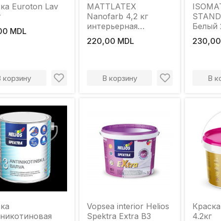
ка Euroton Lav
MATTLATEX
ISOMA
г
Nanofarb 4,2 кг
STAND
интерьерная
Белый 
00 MDL
моющаяся краска
220,00 MDL
230,00
В корзину
В корзину
В к
ка
Vopsea interior Helios
Краска 
никотиновая
Spektra Extra B3
4.2кг