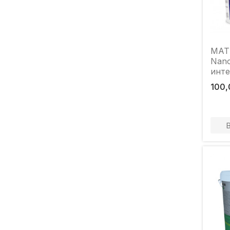
MAT
Nano
инте
моющ
100,