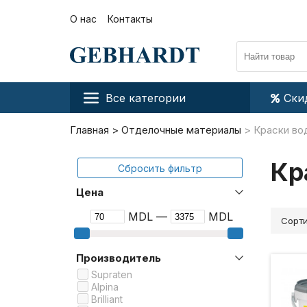
О нас
Контакты
Все категории
Ски
Главная
Отделочные материалы
Краски во
Кр
Сбросить фильтр
Цена
MDL —
MDL
Сорти
Производитель
Supraten
Alpina
Brilliant