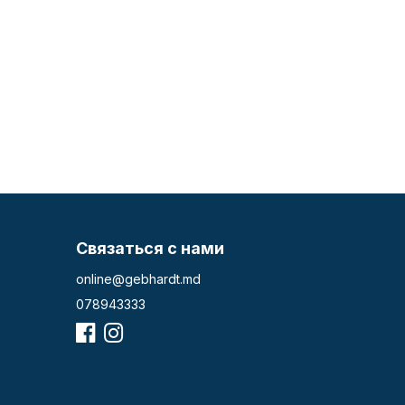
Связаться с нами
online@gebhardt.md
078943333