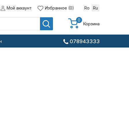
Мой аккаунт
Избранное (0)
Ro
Ru
0
Корзина
н
078943333