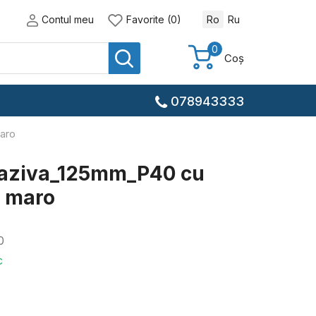
Contul meu
Favorite (0)
Ro
Ru
0
Coș
078943333
maro
braziva_125mm_P40 cu
, maro
0
c