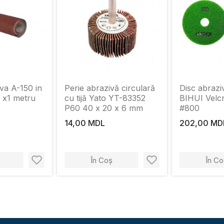
va A-150 in
Perie abrazivă circulară
Disc abraziv
 х1 metru
cu tijă Yato YT-83352
BIHUI Velc
P60 40 x 20 x 6 mm
#800
14,00 MDL
202,00 MD
În Coș
În Co