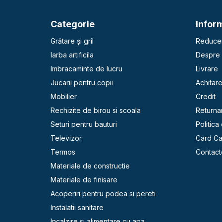
Categorie
Inform
Grătare și gril
Reducer
Iarba artificila
Despre 
Imbracaminte de lucru
Livrare
Jucarii pentru copii
Achitar
Mobilier
Credit
Rechizite de birou si scoala
Returna
Seturi pentru bauturi
Politica
Televizor
Card C
Termos
Contact
Materiale de constructie
Materiale de finisare
Acoperiri pentru podea si pereti
Instalatii sanitare
Incalzire si alimentare cu apa