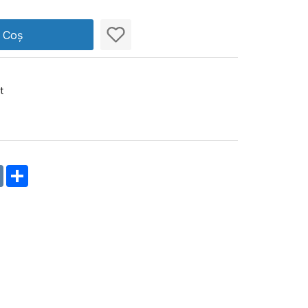
n Coș
t
m
oklassniki
VK
Share