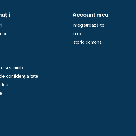
aţii
Account meu
i
Înregistrează-te
noi
Intră
Istoric comenzi
e
re si schimb
 de confidențialitate
adou
e