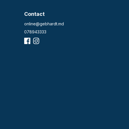
Contact
online@gebhardt.md
078943333