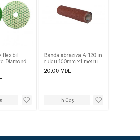
 flexibil
Banda abraziva A-120 in
ro Diamond
rulou 100mm х1 metru
20,00 MDL
L
ș
În Coș