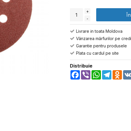
+
Î
-
Livrare in toata Moldova
Vânzarea mărfurilor pe credi
Garantie pentru produsele
Plata cu cardul pe site
Distribuie
Facebook
Viber
WhatsApp
Telegra
Odn