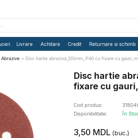
ceri
Livrare
Achitare
Credit
Returnare si schimb
Abrazive
Disc hartie abraziva_125mm_P40 cu fixare cu gauri, 
Disc hartie a
fixare cu gauri
Cod produs:
31804
Disponibilitate:
În Sto
3,50 MDL
(buc.)