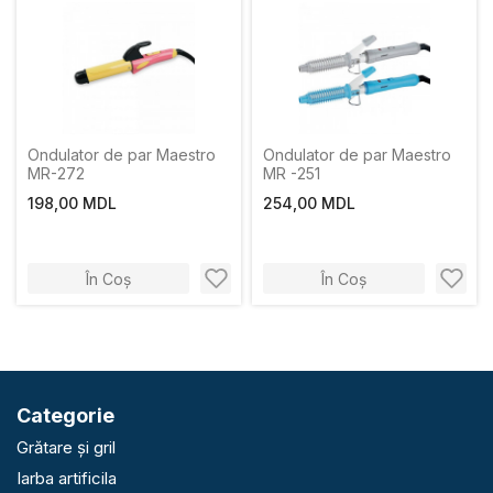
Ondulator de par Maestro
Ondulator de par Maestro
MR-272
MR -251
198,00 MDL
254,00 MDL
În Coș
În Coș
Categorie
Grătare și gril
Iarba artificila