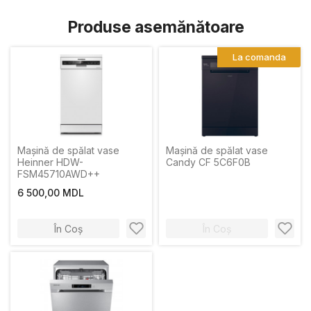
Produse asemănătoare
La comanda
Mașină de spălat vase
Mașină de spălat vase
Heinner HDW-
Candy CF 5C6F0B
FSM45710AWD++
6 500,00 MDL
În Coș
În Coș