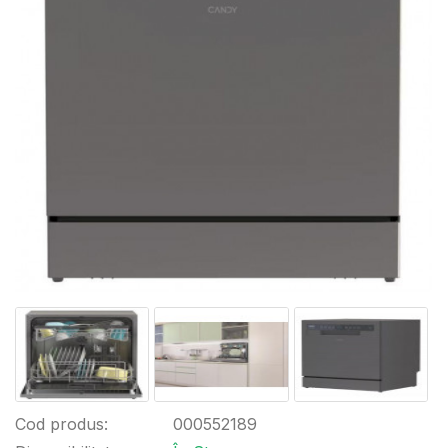
Cod produs:
000552189