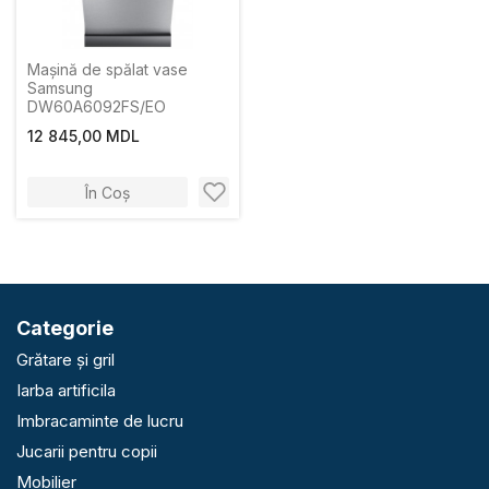
Mașină de spălat vase
Samsung
DW60A6092FS/EO
12 845,00 MDL
În Coș
Categorie
Grătare și gril
Iarba artificila
Imbracaminte de lucru
Jucarii pentru copii
Mobilier