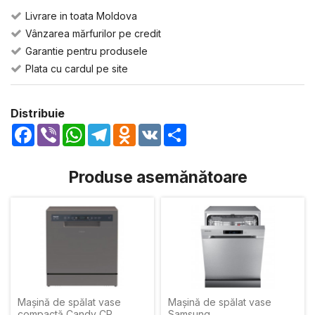
Livrare in toata Moldova
Vânzarea mărfurilor pe credit
Garantie pentru produsele
Plata cu cardul pe site
Distribuie
Facebook
Viber
WhatsApp
Telegram
Odnoklassniki
VK
Share
Produse asemănătoare
Mașină de spălat vase
Mașină de spălat vase
compactă Candy CP
Samsung