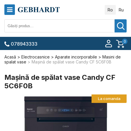
Ro
Ru
0
078943333
Acasă
Electrocasnice
Aparate incorporabile
Masini de
spalat vase
Mașină de spălat vase Candy CF 5C6F0B
Mașină de spălat vase Candy CF
5C6F0B
La comanda