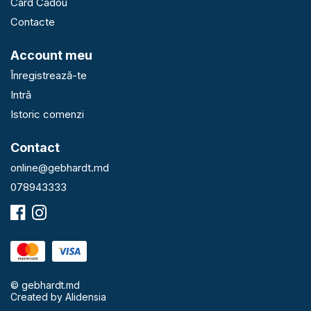
Card Cadou
Contacte
Account meu
Înregistrează-te
Intră
Istoric comenzi
Contact
online@gebhardt.md
078943333
© gebhardt.md
Created by
Alidensia