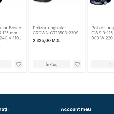
iular Bosch
Polizor unghiular
Polizor ung
5 125 mm
CROWN CT13500-230S
GWS 9-115
240 V 1100
900 W 220 
2 325,00 MDL
11000 rot/m
L
În Coș
În Co
aţii
Account meu