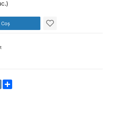
c.)
n Coș
t
m
oklassniki
VK
Share