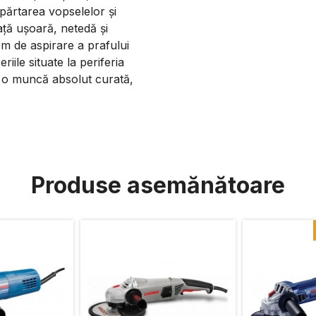
epărtarea vopselelor și
ață ușoară, netedă și
em de aspirare a prafului
iile situate la periferia
ură o muncă absolut curată,
Produse asemănătoare