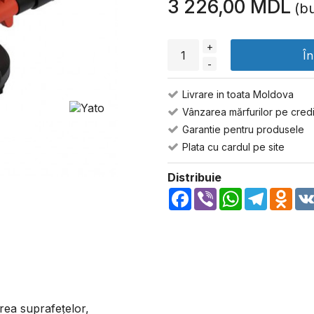
3 226,00 MDL
(bu
+
Î
-
Livrare in toata Moldova
Vânzarea mărfurilor pe credi
Garantie pentru produsele
Plata cu cardul pe site
Distribuie
Facebook
Viber
WhatsApp
Telegra
Odn
irea suprafețelor,