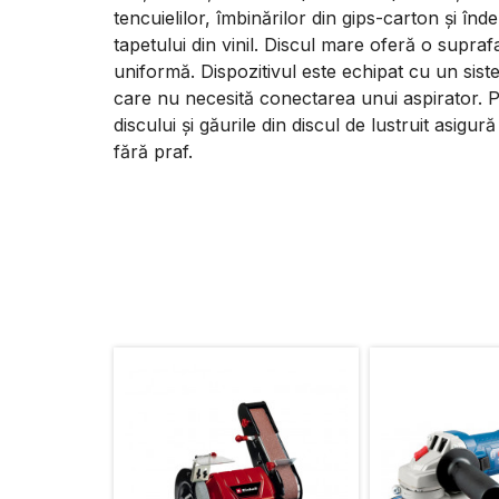
tencuielilor, îmbinărilor din gips-carton și înd
tapetului din vinil. Discul mare oferă o supraf
uniformă. Dispozitivul este echipat cu un sist
care nu necesită conectarea unui aspirator. Per
discului și găurile din discul de lustruit asig
fără praf.