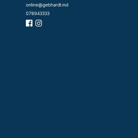
online@gebhardt.md
078943333