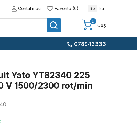
Contul meu
Favorite (0)
Ro
Ru
0
Coș
078943333
n
uit Yato YT82340 225
 V 1500/2300 rot/min
40
c