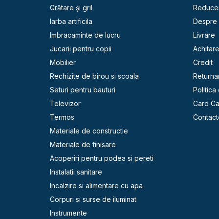
Grătare și gril
Reducer
Iarba artificila
Despre 
Imbracaminte de lucru
Livrare
Jucarii pentru copii
Achitar
Mobilier
Credit
Rechizite de birou si scoala
Returna
Seturi pentru bauturi
Politica
Televizor
Card C
Termos
Contact
Materiale de constructie
Materiale de finisare
Acoperiri pentru podea si pereti
Instalatii sanitare
Incalzire si alimentare cu apa
Corpuri si surse de iluminat
Instrumente