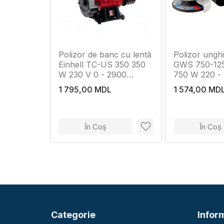
Polizor de banc cu lentă
Polizor ungh
Einhell TC-US 350 350
GWS 750-12
W 230 V 0 - 2900
750 W 220 - 
rot/min
rot/min
1 795,00 MDL
1 574,00 MD
În Coș
În Coș
Categorie
Inform