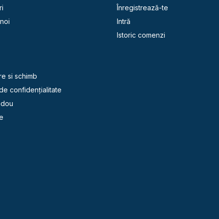
i
Înregistrează-te
noi
Intră
Istoric comenzi
e
re si schimb
 de confidențialitate
adou
e