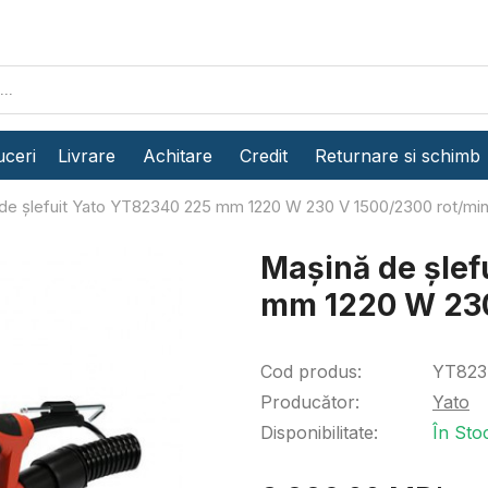
ceri
Livrare
Achitare
Credit
Returnare si schimb
de șlefuit Yato YT82340 225 mm 1220 W 230 V 1500/2300 rot/mi
Mașină de șlef
mm 1220 W 230
Cod produs:
YT823
Producător:
Yato
Disponibilitate:
În Sto