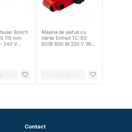
hiular Bosch
Maşina de şlefuit cu
 S 115 mm
hârtie Einhell TC-BS
- 240 V
8038 800 W 220 V 380
in
m/min
ș
În Coș
Contact