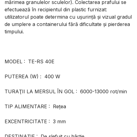
mărimea granulelor sculelor). Colectarea prafului se
efectuează în recipientul din plastic furnizat:
utilizatorul poate determina cu ușurință și vizual gradul
de umplere a containerului fără dificultate și pierderea
timpului.
MODEL : TE-RS 40E
PUTEREA (W) : 400 W
TURAŢII LA MERSUL ÎN GOL : 6000-13000 rot/min
TIP ALIMENTARE : Rețea
EXCENTRICITATE : 3 mm
DESTINAȚIE : De şlefuit cu hârtie