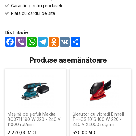
Garantie pentru produsele
Plata cu cardul pe site
Distribuie
Facebook
Viber
WhatsApp
Telegram
Odnoklassniki
VK
Share
Produse asemănătoare
Mașină de şlefuit Makita
Șlefuitor cu vibrații Einhell
BO3711 190 W 220 - 240 V
TH-OS 1016 100 W 220 -
11000 rot/min
240 V 24000 rot/min
2 220,00 MDL
520,00 MDL