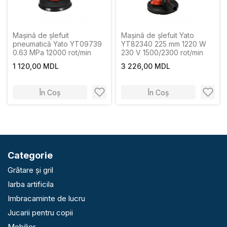
Mașină de şlefuit
Mașină de șlefuit Yato
pneumatică Yato YT09739
YT82340 225 mm 1220 W
0.63 MPa 12000 rot/min
230 V 1500/2300 rot/min
1 120,00 MDL
3 226,00 MDL
În Coș
În Coș
Categorie
Grătare și gril
Iarba artificila
Imbracaminte de lucru
Jucarii pentru copii
Mobilier