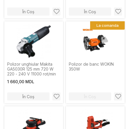
În Coș
În Coș
La comanda
Polizor unghiular Makita
Polizor de banc WOKIN
GA5030R 125 mm 720 W
350W
220 - 240 V 11000 rot/min
1 660,00 MDL
În Coș
În Coș