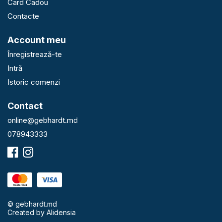
Card Cadou
Contacte
Account meu
Înregistrează-te
Intră
Istoric comenzi
Contact
online@gebhardt.md
078943333
© gebhardt.md
Created by
Alidensia