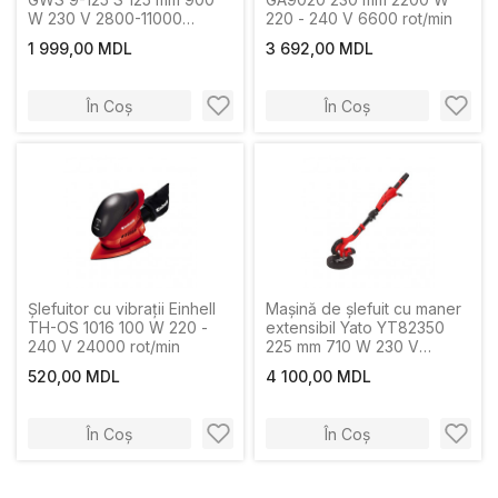
W 230 V 2800-11000
220 - 240 V 6600 rot/min
rot/min
1 999,00 MDL
3 692,00 MDL
În Coș
În Coș
Șlefuitor cu vibrații Einhell
Maşină de şlefuit cu maner
TH-OS 1016 100 W 220 -
extensibil Yato YT82350
240 V 24000 rot/min
225 mm 710 W 230 V
1500/2300 rot/min
520,00 MDL
4 100,00 MDL
În Coș
În Coș