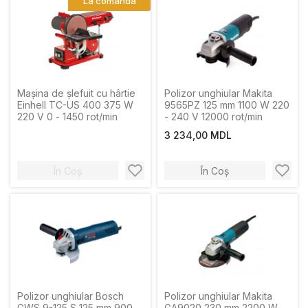
La comanda
Maşina de şlefuit cu hârtie
Polizor unghiular Makita
Einhell TC-US 400 375 W
9565PZ 125 mm 1100 W 220
220 V 0 - 1450 rot/min
- 240 V 12000 rot/min
3 234,00 MDL
În Coș
În Coș
Polizor unghiular Bosch
Polizor unghiular Makita
GWS 9-125 S 125 mm 900
GA9020 230 mm 2200 W