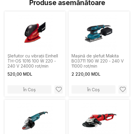
Produse asemănătoare
Șlefuitor cu vibrații Einhell
Mașină de şlefuit Makita
TH-OS 1016 100 W 220 -
BO3711 190 W 220 - 240 V
240 V 24000 rot/min
11000 rot/min
520,00 MDL
2 220,00 MDL
În Coș
În Coș