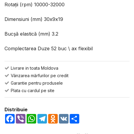
Rotații (rpm) 10000-32000
Dimensiuni (mm) 30х9х19
Bucșă elastică (mm) 3.2
Complectarea Duze 52 buc \ ax flexibil
Livrare in toata Moldova
Vânzarea mărfurilor pe credit
Garantie pentru produsele
Plata cu cardul pe site
Distribuie
Facebook
Viber
WhatsApp
Telegram
Odnoklassniki
VK
Share