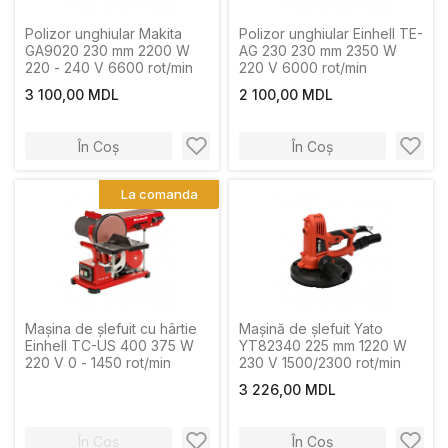
Polizor unghiular Makita
Polizor unghiular Einhell TE-
GA9020 230 mm 2200 W
AG 230 230 mm 2350 W
220 - 240 V 6600 rot/min
220 V 6000 rot/min
3 100,00 MDL
2 100,00 MDL
În Coș
În Coș
La comanda
Maşina de şlefuit cu hârtie
Mașină de șlefuit Yato
Einhell TC-US 400 375 W
YT82340 225 mm 1220 W
220 V 0 - 1450 rot/min
230 V 1500/2300 rot/min
3 226,00 MDL
În Coș
În Coș