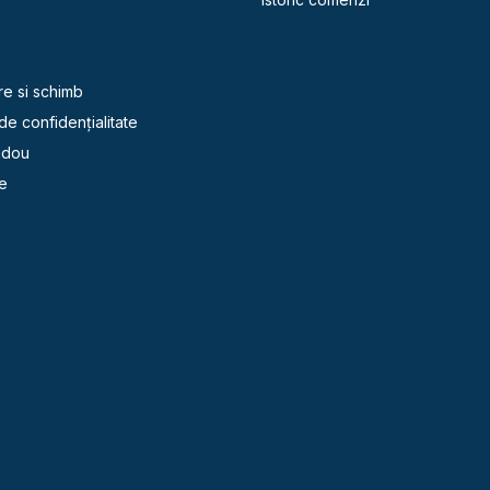
e
re si schimb
 de confidențialitate
adou
e