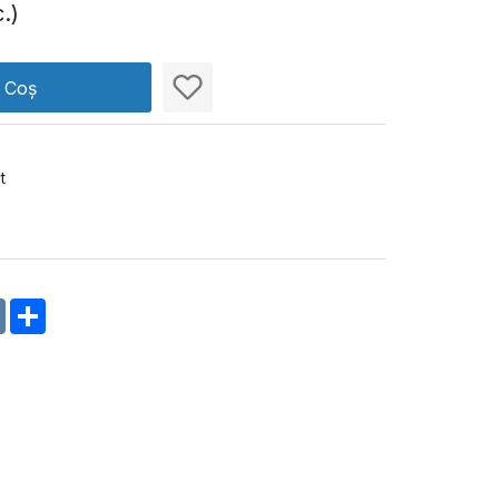
.)
n Coș
t
m
oklassniki
VK
Share