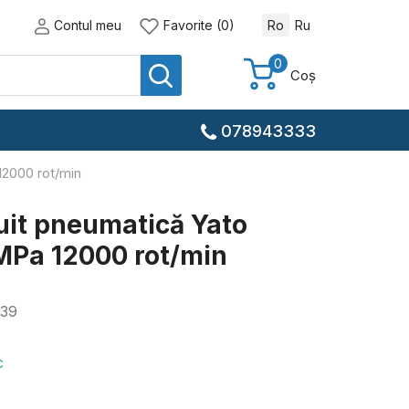
Contul meu
Favorite (0)
Ro
Ru
0
Coș
078943333
12000 rot/min
uit pneumatică Yato
MPa 12000 rot/min
39
c