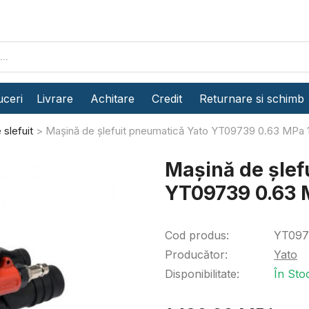
ceri
Livrare
Achitare
Credit
Returnare si schimb
 slefuit
Mașină de şlefuit pneumatică Yato YT09739 0.63 MPa 
Mașină de şlef
YT09739 0.63 
Cod produs:
YT097
Producător:
Yato
Disponibilitate:
În Sto