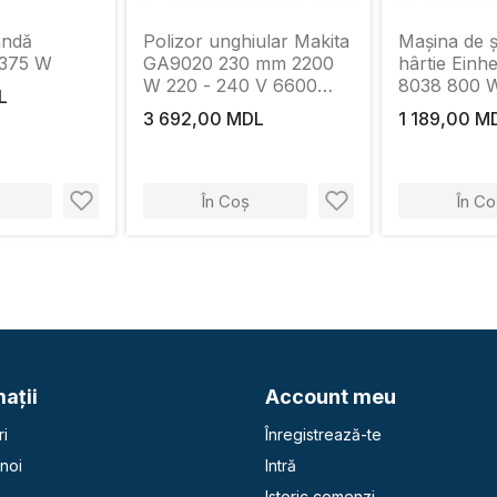
andă
Polizor unghiular Makita
Maşina de ş
 375 W
GA9020 230 mm 2200
hârtie Einh
W 220 - 240 V 6600
8038 800 W
L
rot/min
m/min
3 692,00 MDL
1 189,00 M
În Coș
În Co
aţii
Account meu
i
Înregistrează-te
noi
Intră
Istoric comenzi