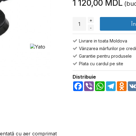
1 120,00 MDL
(buc
+
Î
-
Livrare in toata Moldova
Vânzarea mărfurilor pe credi
Garantie pentru produsele
Plata cu cardul pe site
Distribuie
Facebook
Viber
WhatsApp
Telegra
Odn
imentată cu aer comprimat