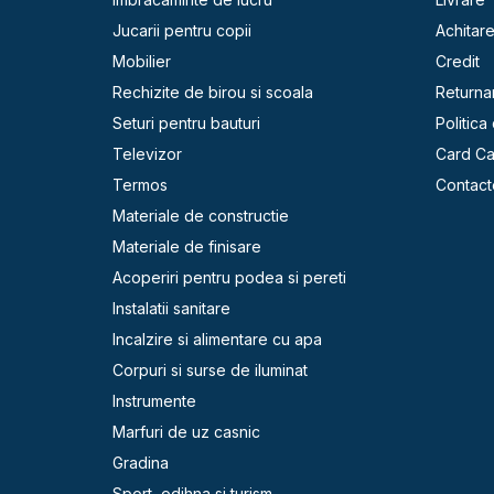
Jucarii pentru copii
Achitar
Mobilier
Credit
Rechizite de birou si scoala
Returna
Seturi pentru bauturi
Politica
Televizor
Card C
Termos
Contact
Materiale de constructie
Materiale de finisare
Acoperiri pentru podea si pereti
Instalatii sanitare
Incalzire si alimentare cu apa
Corpuri si surse de iluminat
Instrumente
Marfuri de uz casnic
Gradina
Sport, odihna si turism