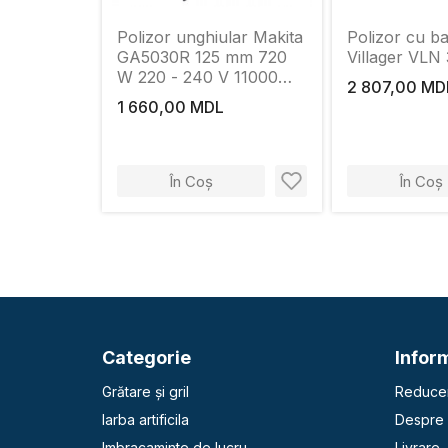
Polizor unghiular Makita
Polizor cu b
GA5030R 125 mm 720
Villager VLN
W 220 - 240 V 11000
2 807,00 MD
rot/min
1 660,00 MDL
În Coș
În Coș
Categorie
Inform
Grătare și gril
Reducer
Iarba artificila
Despre 
Imbracaminte de lucru
Livrare