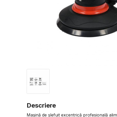
Descriere
Mașină de șlefuit excentrică profesională al