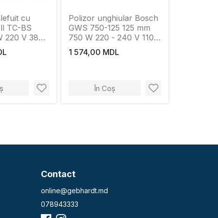
lefuit cu
Polizor unghiular Bosch
ell TC-BS
GWS 750-125 125 mm
 220 V 380
750 W 220 - 240 V 1100
rot/min
DL
1 574,00 MDL
ș
În Coș
Contact
online@gebhardt.md
078943333