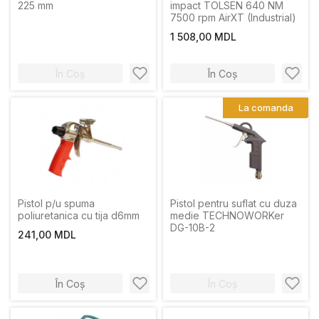
225 mm
impact TOLSEN 640 NM
7500 rpm AirXT (Industrial)
1 508,00 MDL
În Coș
În Coș
La comanda
Pistol p/u spuma
Pistol pentru suflat cu duza
poliuretanica cu tija d6mm
medie TECHNOWORKer
DG-10B-2
241,00 MDL
În Coș
În Coș