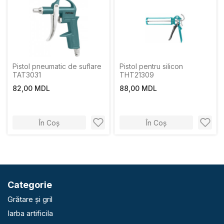
Pistol pneumatic de suflare
Pistol pentru silicon
TAT3031
THT21309
82,00 MDL
88,00 MDL
În Coș
În Coș
Categorie
Grătare și gril
Iarba artificila