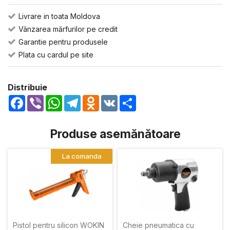
Livrare in toata Moldova
Vânzarea mărfurilor pe credit
Garantie pentru produsele
Plata cu cardul pe site
Distribuie
Facebook
Viber
WhatsApp
Telegram
Odnoklassniki
VK
Share
Produse asemănătoare
La comanda
Pistol pentru silicon WOKIN
Cheie pneumatica cu