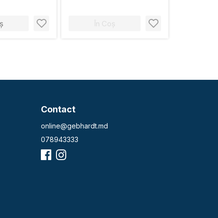
ș
În Coș
Contact
online@gebhardt.md
078943333