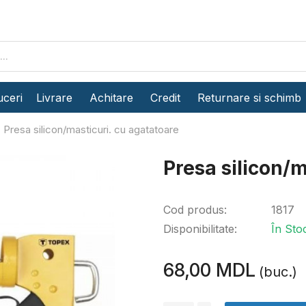
ceri
Livrare
Achitare
Credit
Returnare si schimb
Presa silicon/masticuri. cu agatatoare
Presa silicon/m
Cod produs:
1817
Disponibilitate:
În Sto
68,00 MDL
(buc.)