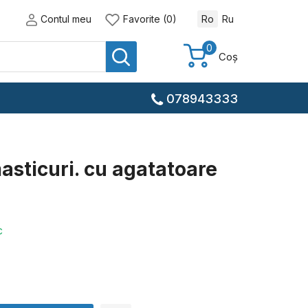
Contul meu
Favorite (0)
Ro
Ru
0
Coș
078943333
asticuri. cu agatatoare
c