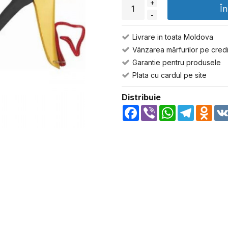
+
Î
-
Livrare in toata Moldova
Vânzarea mărfurilor pe credi
Garantie pentru produsele
Plata cu cardul pe site
Distribuie
Facebook
Viber
WhatsApp
Telegra
Odn