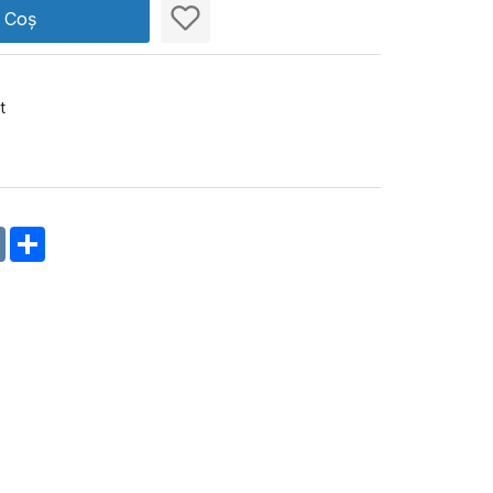
n Coș
t
m
oklassniki
VK
Share