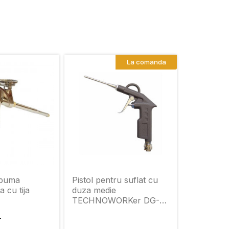
La comanda
spuma
Pistol pentru suflat cu
a cu tija
duza medie
TECHNOWORKer DG-
10B-2
L