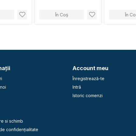
În Coș
În Co
aţii
Account meu
i
Înregistrează-te
noi
Intră
Istoric comenzi
e
re si schimb
 de confidențialitate