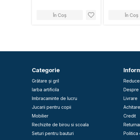
În Coș
În Coș
Categorie
Inform
Grătare și gril
Reducer
Iarba artificila
Despre 
Imbracaminte de lucru
Livrare
Jucarii pentru copii
Achitar
Mobilier
Credit
Rechizite de birou si scoala
Returna
Seturi pentru bauturi
Politica