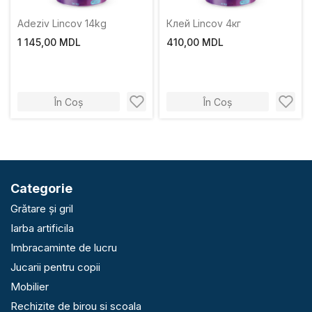
Adeziv Lincov 14kg
Клей Lincov 4кг
1 145,00 MDL
410,00 MDL
În Coș
În Coș
Categorie
Grătare și gril
Iarba artificila
Imbracaminte de lucru
Jucarii pentru copii
Mobilier
Rechizite de birou si scoala