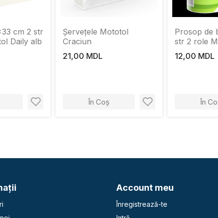
x33 cm 2 str
Șervețele Mototol
Prosop de b
ol Daily alb
Craciun
str 2 role M
21,00 MDL
12,00 MDL
În Coș
În Co
aţii
Account meu
i
Înregistrează-te
noi
Intră