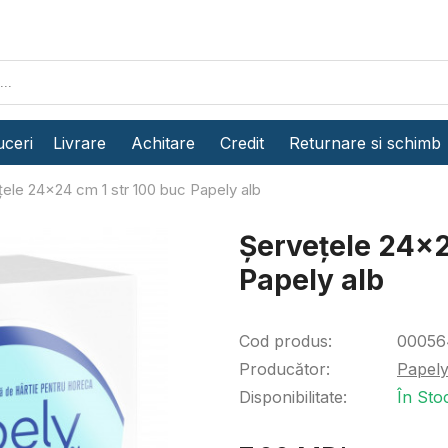
ceri
Livrare
Achitare
Credit
Returnare si schimb
ele 24x24 cm 1 str 100 buc Papely alb
Șervețele 24x2
Papely alb
Cod produs:
00056
Producător:
Papel
Disponibilitate:
În Sto