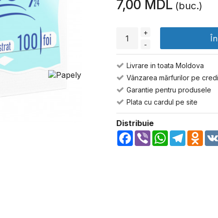
7,00 MDL
(buc.)
+
Î
-
Livrare in toata Moldova
Vânzarea mărfurilor pe credi
Garantie pentru produsele
Plata cu cardul pe site
Distribuie
Facebook
Viber
WhatsApp
Telegra
Odn