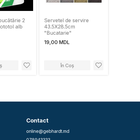
ucătărie 2
Servetel de servire
ototol alb
43.5Х28.5cm
"Bucatarie"
19,00 MDL
ș
În Coș
Contact
online@gebhardt.md
078943333