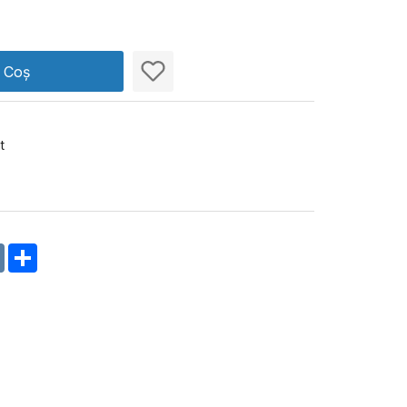
n Coș
t
m
oklassniki
VK
Share