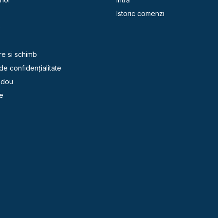
Istoric comenzi
e
re si schimb
 de confidențialitate
adou
e