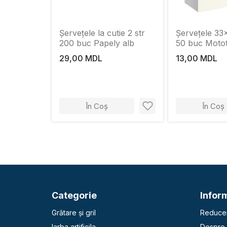
Șervețele la cutie 2 str
Șervețele 33
200 buc Papely alb
50 buc Motot
29,00 MDL
13,00 MDL
În Coș
În Coș
Categorie
Inform
Grătare și gril
Reducer
Iarba artificila
Despre 