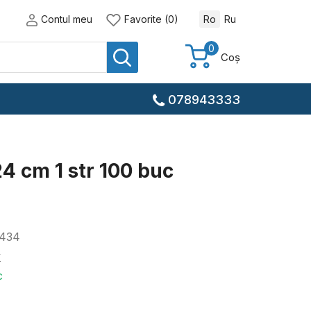
Contul meu
Favorite (0)
Ro
Ru
0
Coș
078943333
4 cm 1 str 100 buc
434
y
c