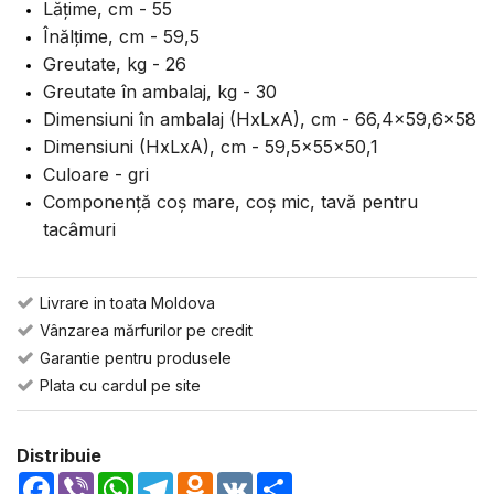
Lățime, cm - 55
Înălțime, cm - 59,5
Greutate, kg - 26
Greutate în ambalaj, kg - 30
Dimensiuni în ambalaj (HxLxA), cm - 66,4x59,6x58
Dimensiuni (HxLxA), cm - 59,5x55x50,1
Culoare - gri
Componență coș mare, coș mic, tavă pentru
tacâmuri
Livrare in toata Moldova
Vânzarea mărfurilor pe credit
Garantie pentru produsele
Plata cu cardul pe site
Distribuie
Facebook
Viber
WhatsApp
Telegram
Odnoklassniki
VK
Share