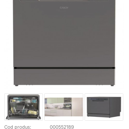
Cod produs:
000552189