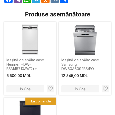
Produse asemănătoare
Mașină de spălat vase
Mașină de spălat vase
Heinner HDW-
Samsung
FSM45710AWD++
DW60A6092FS/EO
6 500,00 MDL
12 845,00 MDL
În Coș
În Coș
La comanda