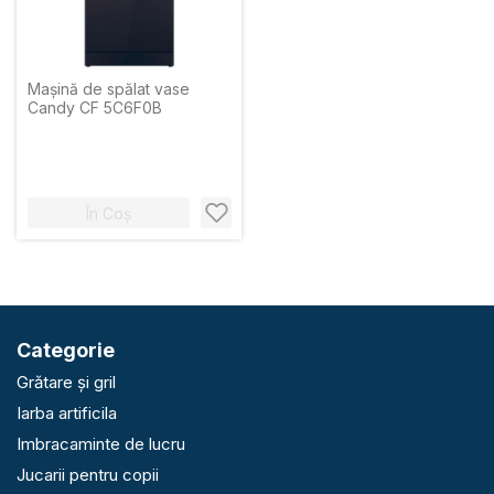
Mașină de spălat vase
Candy CF 5C6F0B
În Coș
Categorie
Grătare și gril
Iarba artificila
Imbracaminte de lucru
Jucarii pentru copii