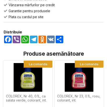
Vânzarea mărfurilor pe credit
Garantie pentru produsele
Plata cu cardul pe site
Distribuie
Facebook
Viber
WhatsApp
Telegram
Odnoklassniki
VK
Share
Produse asemănătoare
La comanda
La comanda
COLOREX, Nr 40, 0.1L, ca
COLOREX, Nr 23, 0.1L, rosu,
salata verde, colorant, int.
colorant, int.