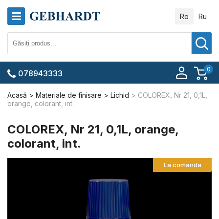
Ro
Ru
0
078943333
Acasă
Materiale de finisare
Lichid
COLOREX, Nr 21, 0,1L,
orange, colorant, int.
COLOREX, Nr 21, 0,1L, orange,
colorant, int.
La comanda