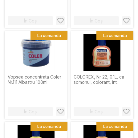
În Coș
În Coș
La comanda
La comanda
Vopsea concentrata Coler
COLOREX, Nr 22, 0.1L, ca
Nr.111 Albastru 100ml
somonul, colorant, int.
În Coș
În Coș
La comanda
La comanda