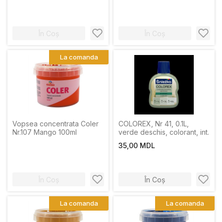
În Coș
În Coș
La comanda
Vopsea concentrata Coler
COLOREX, Nr 41, 0.1L,
Nr.107 Mango 100ml
verde deschis, colorant, int.
35,00 MDL
În Coș
În Coș
La comanda
La comanda