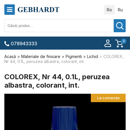
Ro
Ru
0
078943333
Acasă
Materiale de finisare
Pigmenti
Lichid
COLOREX,
Nr 44, 0.1L, peruzea albastra, colorant, int.
COLOREX, Nr 44, 0.1L, peruzea
albastra, colorant, int.
La comanda