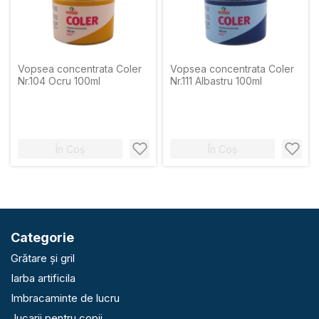
Vopsea concentrata Coler
Vopsea concentrata Coler
Nr.104 Оcru 100ml
Nr.111 Albastru 100ml
În Coș
În Coș
Categorie
Grătare și gril
Iarba artificila
Imbracaminte de lucru
Jucarii pentru copii