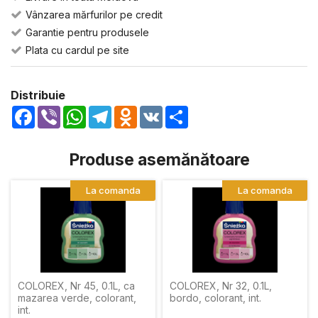
Vânzarea mărfurilor pe credit
Garantie pentru produsele
Plata cu cardul pe site
Distribuie
Facebook
Viber
WhatsApp
Telegram
Odnoklassniki
VK
Share
Produse asemănătoare
La comanda
La comanda
COLOREX, Nr 45, 0.1L, ca
COLOREX, Nr 32, 0.1L,
mazarea verde, colorant,
bordo, colorant, int.
int.