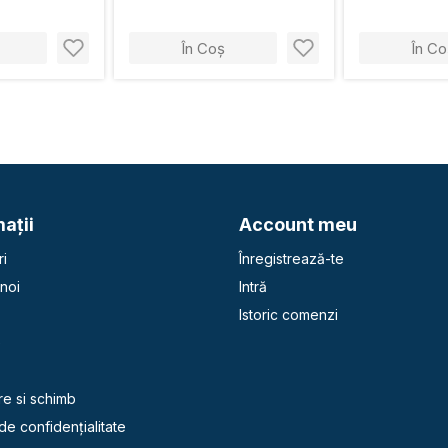
În Coș
În Co
aţii
Account meu
i
Înregistrează-te
noi
Intră
Istoric comenzi
e
re si schimb
 de confidențialitate