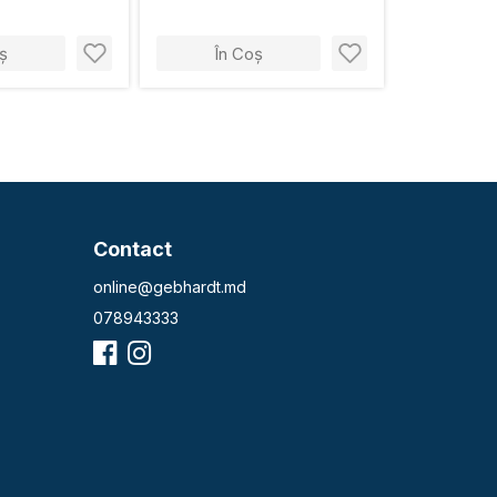
ș
În Coș
Contact
online@gebhardt.md
078943333