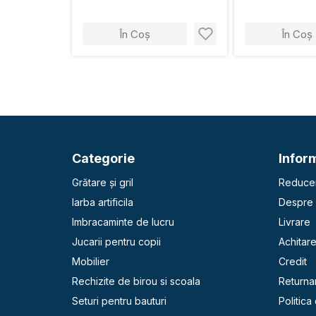
În Coș
În Coș
Categorie
Inform
Grătare și gril
Reducer
Iarba artificila
Despre 
Imbracaminte de lucru
Livrare
Jucarii pentru copii
Achitar
Mobilier
Credit
Rechizite de birou si scoala
Returna
Seturi pentru bauturi
Politica