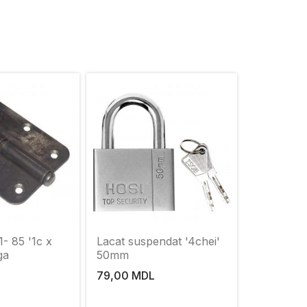
- 85 '1c x
Lacat suspendat '4chei'
ga
50mm
79,00 MDL