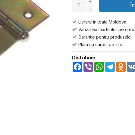
+
Î
-
Livrare in toata Moldova
Vânzarea mărfurilor pe credi
Garantie pentru produsele
Plata cu cardul pe site
Distribuie
Facebook
Viber
WhatsApp
Telegra
Odn