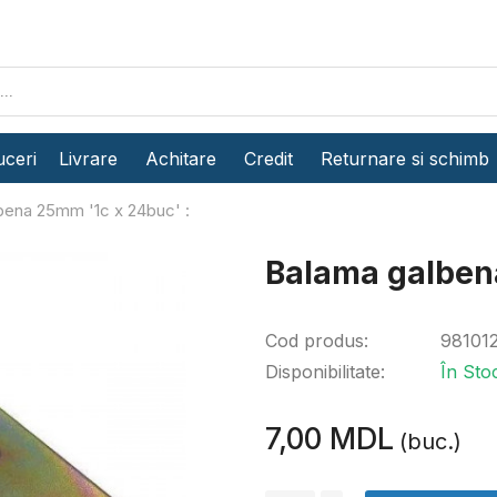
ceri
Livrare
Achitare
Credit
Returnare si schimb
bena 25mm '1c x 24buc' :
Balama galbena
Cod produs:
98101
Disponibilitate:
În Sto
7,00 MDL
(buc.)