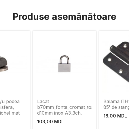
Produse asemănătoare
p/u podea
Lacat
Balama ПН1
sfera,
b70mm_fonta_cromat_toarta
85' de stan
ichel mat
d10mm inox A3_3ch.
18,00 MDL
103,00 MDL