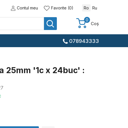
Contul meu
Favorite (0)
Ro
Ru
0
Coș
078943333
 25mm '1c x 24buc' :
27
c