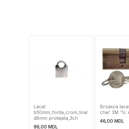
Lacat
Broasca laca
b50mm_fonta_crom_toarta
chei' 3M '1c 
d8mm protejata_3ch
46,00 MDL
86,00 MDL