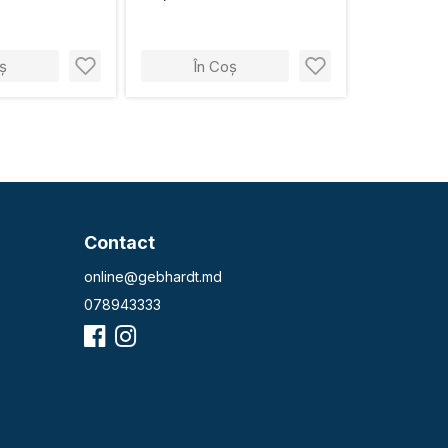
ș
În Coș
Contact
online@gebhardt.md
078943333