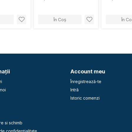
În Coș
În Co
aţii
Account meu
i
Înregistrează-te
noi
Intră
Istoric comenzi
e
re si schimb
 de confidențialitate