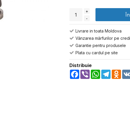
+
Î
-
Livrare in toata Moldova
Vânzarea mărfurilor pe credi
Garantie pentru produsele
Plata cu cardul pe site
Distribuie
Facebook
Viber
WhatsApp
Telegra
Odn