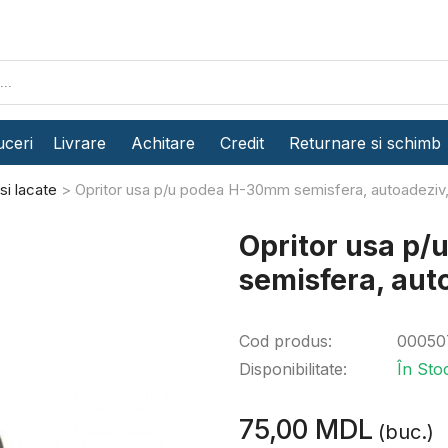
ceri
Livrare
Achitare
Credit
Returnare si schimb
si lacate
Opritor usa p/u podea H-30mm semisfera, autoadeziv,
Opritor usa p
semisfera, aut
Cod produs:
00050
Disponibilitate:
În Sto
75,00 MDL
(buc.)