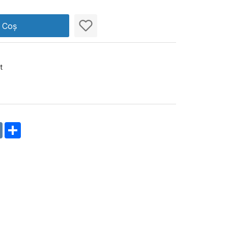
n Coș
t
m
oklassniki
VK
Share