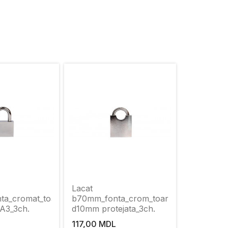
Lacat
a_cromat_toarta
b70mm_fonta_crom_toarta
A3_3ch.
d10mm protejata_3ch.
117,00 MDL