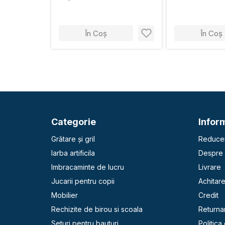
În Coș
În Coș
Categorie
Inform
Grătare și gril
Reducer
Iarba artificila
Despre 
Imbracaminte de lucru
Livrare
Jucarii pentru copii
Achitar
Mobilier
Credit
Rechizite de birou si scoala
Returna
Seturi pentru bauturi
Politica