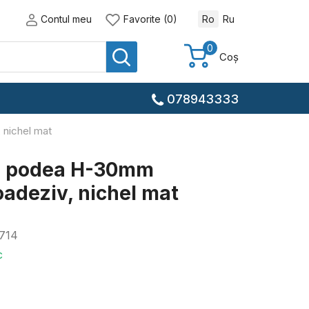
Contul meu
Favorite (0)
Ro
Ru
0
Coș
078943333
 nichel mat
/u podea H-30mm
oadeziv, nichel mat
714
c