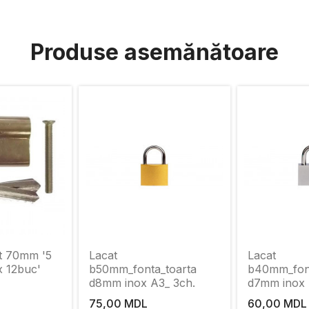
Produse asemănătoare
t 70mm '5
Lacat
Lacat
x 12buc'
b50mm_fonta_toarta
b40mm_font
d8mm inox A3_ 3ch.
d7mm inox 
75,00 MDL
60,00 MDL