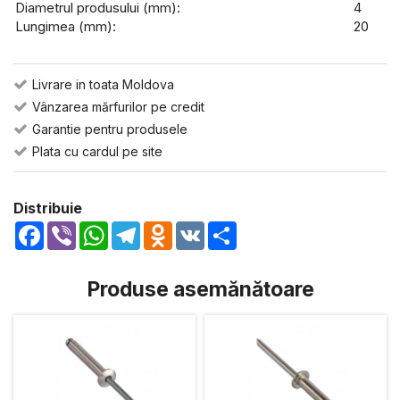
Diametrul produsului (mm):
4
Lungimea (mm):
20
Livrare in toata Moldova
Vânzarea mărfurilor pe credit
Garantie pentru produsele
Plata cu cardul pe site
Distribuie
Facebook
Viber
WhatsApp
Telegram
Odnoklassniki
VK
Share
Produse asemănătoare