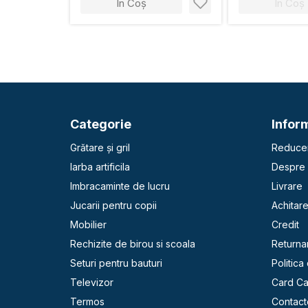
În Coș
În Coș
Categorie
Inform
Grătare și gril
Reducer
Iarba artificila
Despre 
Imbracaminte de lucru
Livrare
Jucarii pentru copii
Achitar
Mobilier
Credit
Rechizite de birou si scoala
Returna
Seturi pentru bauturi
Politica
Televizor
Card C
Termos
Contact