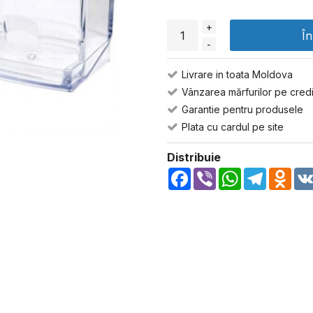
+
Î
-
Livrare in toata Moldova
Vânzarea mărfurilor pe credi
Garantie pentru produsele
Plata cu cardul pe site
Distribuie
Facebook
Viber
WhatsApp
Telegra
Odn