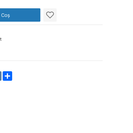
n Coș
t
m
oklassniki
VK
Share