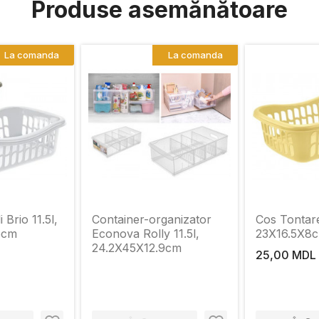
Produse asemănătoare
La comanda
La comanda
 Brio 11.5l,
Container-organizator
Cos Tontarel
5cm
Econova Rolly 11.5l,
23Х16.5Х8
24.2X45X12.9cm
25,00 MDL