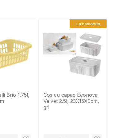
La comanda
li Brio 1.75l,
Cos cu capac Econova
cm
Velvet 2.5l, 23X15X9cm,
gri