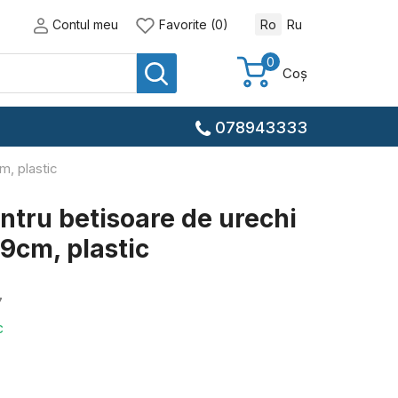
Contul meu
Favorite (0)
Ro
Ru
0
Coș
078943333
m, plastic
ntru betisoare de urechi
9cm, plastic
7
c