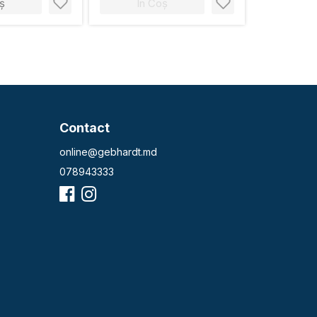
ș
În Coș
Contact
online@gebhardt.md
078943333