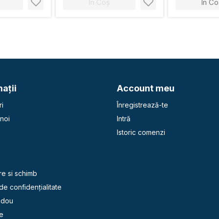
În Coș
În Co
aţii
Account meu
i
Înregistrează-te
noi
Intră
Istoric comenzi
e
re si schimb
 de confidențialitate
adou
e