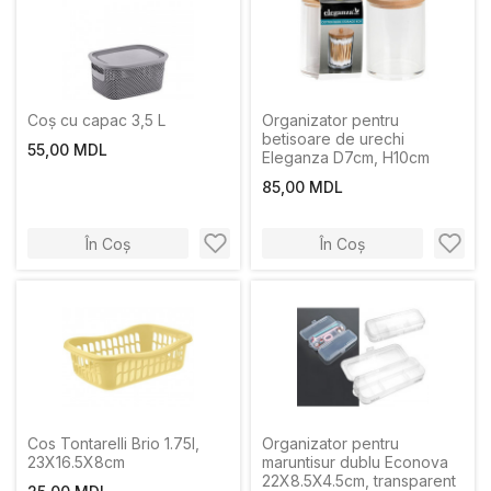
Coș cu capac 3,5 L
Organizator pentru
betisoare de urechi
55,00 MDL
Eleganza D7cm, H10cm
85,00 MDL
În Coș
În Coș
Cos Tontarelli Brio 1.75l,
Organizator pentru
23Х16.5Х8cm
maruntisur dublu Econova
22X8.5X4.5cm, transparent