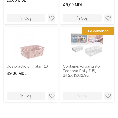
25,00 MDL
49,00 MDL
În Coș
În Coș
La comanda
Coș practic din ratan (L)
Container-organizator
Econova Rolly 11.5l,
49,00 MDL
24.2X45X12.9cm
În Coș
În Coș