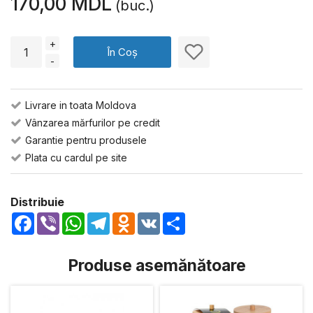
170,00 MDL
(buc.)
+
În Coș
-
Livrare in toata Moldova
Vânzarea mărfurilor pe credit
Garantie pentru produsele
Plata cu cardul pe site
Distribuie
Facebook
Viber
WhatsApp
Telegram
Odnoklassniki
VK
Share
Produse asemănătoare